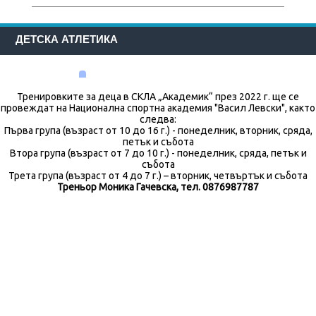
ДЕТСКА АТЛЕТИКА
Тренировките за деца в СКЛА „Академик“ през 2022 г. ще се
провеждат на Национална спортна академия "Васил Левски", както
следва:
Първа група (възраст от 10 до 16 г.) - понеделник, вторник, сряда,
петък и събота
Втора група (възраст от 7 до 10 г.) - понеделник, сряда, петък и
събота
Трета група (възраст от 4 до 7 г.) – вторник, четвъртък и събота
Треньор Моника Гачевска, тел. 0876987787