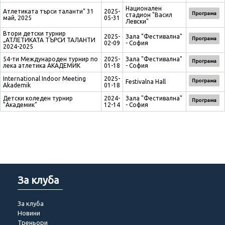
Национален
Атлетиката търси таланти“ 31
2025-
Програма
стадион "Васил
май, 2025
05-31
Левски"
Втори детски турнир
2025-
Зала "Фестивална"
Програма
„АТЛЕТИКАТА ТЪРСИ ТАЛАНТИ
02-09
- София
2024-2025
54-ти Международен турнир по
2025-
Зала "Фестивална"
Програма
лека атлетика АКАДЕМИК
01-18
- София
International Indoor Meeting
2025-
Програма
Festivalna Hall
Akademik
01-18
Детски коледен турнир
2024-
Зала "Фестивална"
Програма
"Академик"
12-14
- София
За клуба
За клуба
Новини
Треньори