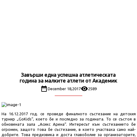
Завърши една успешна атлетическата
година за малките атлети от Академик
December 18,2017
2589
На 16.12.2017 год. се проведе финалното състезание на детския
турнир „GoKids“, което бе и последно за годината. То се състоя в
обновената зала „Асикс Арена“. Интересът към състезанието бе
огромен, защото това бе състезание, в което участваха само най-
добрите. Това предизвика и доста главоболие за организаторите,