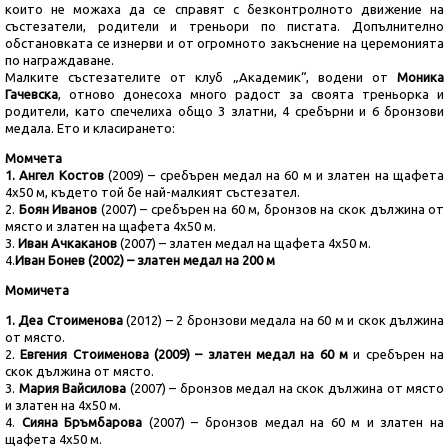
които не можаха да се справят с безконтролното движение на
състезатели, родители и треньори по пистата. Допълнително
обстановката се изнерви и от огромното закъснение на церемонията
по награждаване.
Малките състезателите от клуб „Академик“, водени от
Моника
Гачевска
, отново донесоха много радост за своята треньорка и
родители, като спечелиха общо 3 златни, 4 сребърни и 6 бронзови
медала. Ето и класирането:
Момчета
1. Ангел Костов
(2009) – сребърен медал на 60 м и златен на щафета
4х50 м, където той бе най-малкият състезател.
2.
Боян Иванов
(2007) – сребърен на 60 м, бронзов на скок дължина от
място и златен на щафета 4х50 м.
3.
Иван Ачкаканов
(2007) – златен медал на щафета 4х50 м.
4.
Иван Бонев (2002) – златен медал на 200 м
Момичета
1. Деа Стоименова
(2012) – 2 бронзови медала на 60 м и скок дължина
от място.
2.
Евгения Стоименова (2009) – златен медал
на 60 м
и сребърен на
скок дължина от място.
3.
Мария Вайсилова
(2007) – бронзов медал на скок дължина от място
и златен на 4х50 м.
4.
Сияна Бръмбарова
(2007) – бронзов медал на 60 м и златен на
щафета 4х50 м.