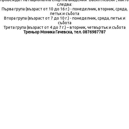
следва:
Първа група (възраст от 10 до 16 г.) - понеделник, вторник, сряда,
петък и събота
Втора група (възраст от 7 до 10 г.) - понеделник, сряда, петък и
събота
Трета група (възраст от 4 до 7 г.) – вторник, четвъртък и събота
Треньор Моника Гачевска, тел. 0876987787