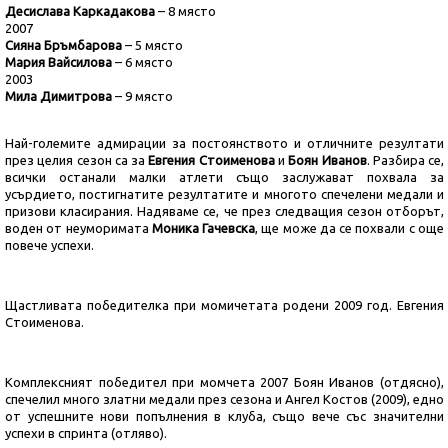
Десислава Каркадакова
– 8 място
2007
Сияна Бръмбарова
– 5 място
Мария Вайсилова
– 6 място
2003
Мила Димитрова
– 9 място
Най-големите адмирации за постоянството и отличните резултати
през целия сезон са за
Евгения Стоименова
и
Боян Иванов
. Разбира се,
всички останали малки атлети също заслужават похвала за
усърдието, постигнатите резултатите и многото спечелени медали и
призови класирания. Надяваме се, че през следващия сезон отборът,
воден от неуморимата
Моника Гачевска
, ще може да се похвали с още
повече успехи.
Щастливата победителка при момичетата родени 2009 год. Евгения
Стоименова.
Комплексният победител при момчета 2007 Боян Иванов (отдясно),
спечелил много златни медали през сезона и Ангел Костов (2009), едно
от успешните нови попълнения в клуба, също вече със значителни
успехи в спринта (отляво).