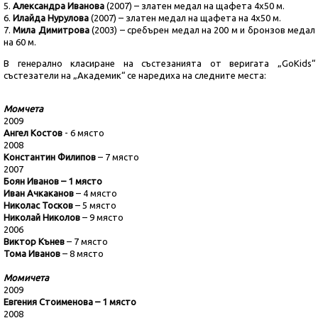
5.
Александра Иванова
(2007) – златен медал на щафета 4х50 м.
6.
Илайда Нурулова
(2007) – златен медал на щафета на 4х50 м.
7.
Мила Димитрова
(2003) – сребърен медал на 200 м и бронзов медал
на 60 м.
В генерално класиране на състезанията от веригата „GoKids“
състезатели на „Академик“ се наредиха на следните места:
Момчета
2009
Ангел Костов
- 6 място
2008
Константин Филипов
– 7 място
2007
Боян Иванов – 1 място
Иван Ачкаканов
– 4 място
Николас Тосков
– 5 място
Николай Николов
– 9 място
2006
Виктор Кънев
– 7 място
Тома Иванов
– 8 място
Момичета
2009
Евгения Стоименова – 1 място
2008