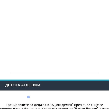
ДЕТСКА АТЛЕТИКА
Тренировките за деца в СКЛА „Академик“ през 2022 г. ще се
провеждат на Национална спортна академия "Васил Левски", както