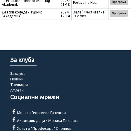
International Indoor Meeting
2025-
Програма
Festivalna Hall
Akademik
01-18
Детски коледен турнир
2024-
Зала "Фестивална"
Програма
"Академик"
12-14
- София
За клуба
За клуба
Новини
Треньори
Атлети
Социални мрежи
Моника Георгиева Гачевска
Академик деца - Моника Гачевска
Христо "Професора" Стоянов