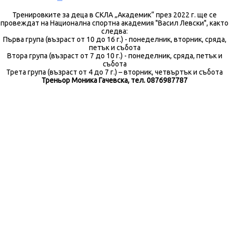
Тренировките за деца в СКЛА „Академик“ през 2022 г. ще се
провеждат на Национална спортна академия "Васил Левски", както
следва:
Първа група (възраст от 10 до 16 г.) - понеделник, вторник, сряда,
петък и събота
Втора група (възраст от 7 до 10 г.) - понеделник, сряда, петък и
събота
Трета група (възраст от 4 до 7 г.) – вторник, четвъртък и събота
Треньор Моника Гачевска, тел. 0876987787