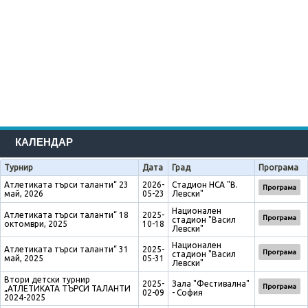
КАЛЕНДАР
Турнир
Дата
Град
Програма
Атлетиката търси таланти“ 23
2026-
Стадион НСА "В.
Програма
май, 2026
05-23
Левски"
Национален
Атлетиката търси таланти“ 18
2025-
Програма
стадион "Васил
октомври, 2025
10-18
Левски"
Национален
Атлетиката търси таланти“ 31
2025-
Програма
стадион "Васил
май, 2025
05-31
Левски"
Втори детски турнир
2025-
Зала "Фестивална"
Програма
„АТЛЕТИКАТА ТЪРСИ ТАЛАНТИ
02-09
- София
2024-2025