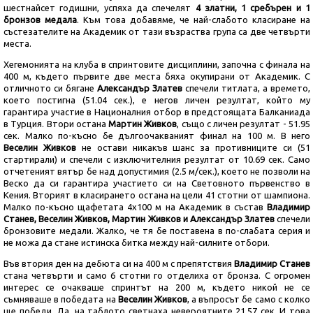
шестнайсет годишни, успяха да спечелят
4 златни, 1 сребърен и 1
бронзов медала
. Към това добавяме, че най-слабото класиране на
състезателите на Академик от тази възраства група са две четвърти
места.
Хегемонията на клуба в спринтовите дисциплини, започна с финала на
400 м, където първите две места бяха окупирани от Академик. С
отличното си бягане
Александър Златев
спечели титлата, а времето,
което постигна (51.04 сек.), е негов личен резултат, който му
гарантира участие в Националния отбор в предстоящата Балканиада
в Турция. Втори остана
Мартин Живков
, също с личен резултат - 51.95
сек. Малко по-късно бе дългоочакваният финал на 100 м. В него
Веселин Живков
не остави никакъв шанс за противниците си (51
стартирали) и спечели с изключителния резултат от 10.69 сек. Само
отчетеният вятър бе над допустимия (2.5 м/сек.), което не позволи на
Веско да си гарантира участието си на Световното първенство в
Кения. Вторият в класирането остана на цели 41 стотни от шампиона.
Малко по-късно щафетата 4х100 м на Академик в състав
Владимир
Станев, Веселин Живков, Мартин Живков и Александър Златев
спечели
бронзовите медали. Жалко, че тя бе поставена в по-слабата серия и
не можа да стане истинска битка между най-силните отбори.
Във втория ден на дебюта си на 400 м с препятствия
Владимир Станев
стана четвърти и само 6 стотни го отделиха от бронза. С огромен
интерес се очакваше спринтът на 200 м, където никой не се
съмняваше в победата на
Веселин Живков
, а въпросът бе само с колко
ще победи. Да, на таблото светнаха невероятните 21.57 сек. И това