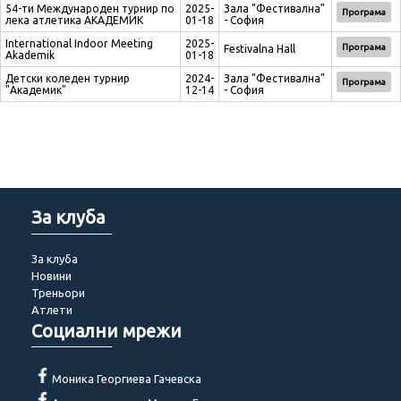
54-ти Международен турнир по
2025-
Зала "Фестивална"
Програма
лека атлетика АКАДЕМИК
01-18
- София
International Indoor Meeting
2025-
Програма
Festivalna Hall
Akademik
01-18
Детски коледен турнир
2024-
Зала "Фестивална"
Програма
"Академик"
12-14
- София
За клуба
За клуба
Новини
Треньори
Атлети
Социални мрежи
Моника Георгиева Гачевска