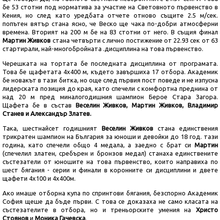
бе 53 стотни под норматива за участие на Световното първенство в
Кения, но след като уредбата отчете отново същите 2.5 м/сек.
попътен вятър стана ясно, че Веско ще чака по-добри атмосферни
времена. Вторият на 200 м бе на 83 стотни от него. В същия финал
Мартин Живков
стана четвърти с лично постижение от 22.93 сек от 63
стартирали, най-многобройната .дисциплина на това първенство.
Черешката на тортата бе последната дисциплина от програмата.
Това бе щафетата 4х400 м, където завършиха 17 отбора. Академик
бе новакът в тази битка, но още след първия пост поведе и не изпусна
лидерската позиция до края, като спечели с комфортна преднина от
над 20 м пред миналогодишния шампион Берое Стара Загора.
Щафета бе в състав
Веселин Живков, Мартин Живков, Владимир
Станев и Александър Златев.
Така, шестнайсет годишният
Веселин Живков
стана единствения
трикратен шампион на България за юноши и девойки до 18 год. тази
година, като спечели общо 4 медала, а заедно с брат си
Мартин
(спечелил златен, сребърен и бронзов медал) станаха единствените
състезатели от юношите на това първенство, които направиха по
шест бягания - серии и финали в коронните си дисциплини и двете
щафети 4х100 и 4х400м.
Ако имаше отборна купа по спринтови бягания, безспорно Академик
София щеше да бъде първи. С това се доказаха не само класата на
състезателите в отбора, но и треньорските умения на
Христо
Стоянов
и
Моника Гачевска
.