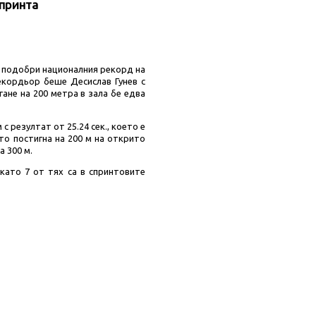
спринта
в подобри националния рекорд на
екордьор беше Десислав Гунев с
гане на 200 метра в зала бе едва
 резултат от 25.24 сек., което е
то постигна на 200 м на открито
а 300 м.
като 7 от тях са в спринтовите