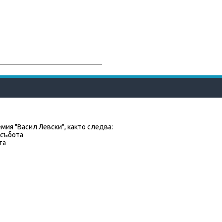
мия "Васил Левски", както следва:
 събота
та