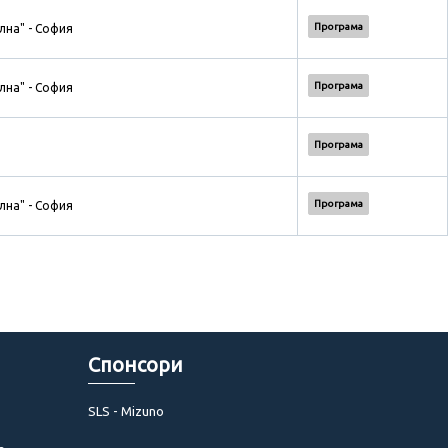
Програма
лна" - София
Програма
лна" - София
Програма
Програма
лна" - София
Спонсори
SLS - Mizuno