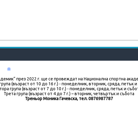
демик“ през 2022 г. ще се провеждат на Национална спортна акаде
група (възраст от 10 до 16 г.) - понеделник, вторник, сряда, петък и
тора група (възраст от 7 до 10 г.) - понеделник, сряда, петък и събо
Трета група (възраст от 4 до 7 г.) – вторник, четвъртък и събота
Треньор Моника Гачевска, тел. 0876987787