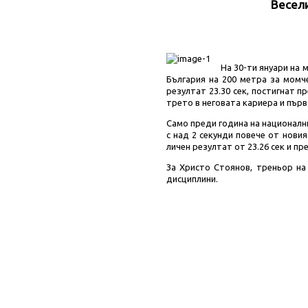
Весели
На 30-ти януари на
България на 200 метра за момч
резултат 23.30 сек, постигнат п
трето в неговата кариера и първ
Само преди година на национални
с над 2 секунди повече от нови
личен резултат от 23.26 сек и п
За Христо Стоянов, треньор на
дисциплини.