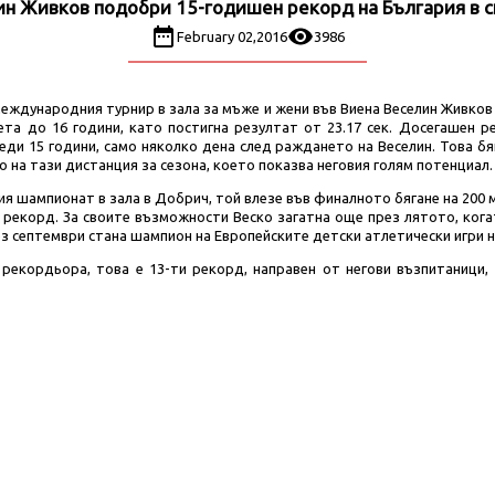
н Живков подобри 15-годишен рекорд на България в 
February 02,2016
3986
 международния турнир в зала за мъже и жени във Виена Веселин Живко
ета до 16 години, като постигна резултат от 23.17 сек. Досегашен р
реди 15 години, само няколко дена след раждането на Веселин. Това бя
о на тази дистанция за сезона, което показва неговия голям потенциал.
я шампионат в зала в Добрич, той влезе във финалното бягане на 200 м с
я рекорд. За своите възможности Веско загатна още през лятото, кога
рез септември стана шампион на Европейските детски атлетически игри н
 рекордьора, това е 13-ти рекорд, направен от негови възпитаници, 