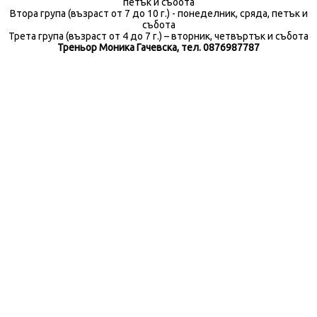
петък и събота
Втора група (възраст от 7 до 10 г.) - понеделник, сряда, петък и
събота
Трета група (възраст от 4 до 7 г.) – вторник, четвъртък и събота
Треньор Моника Гачевска, тел. 0876987787