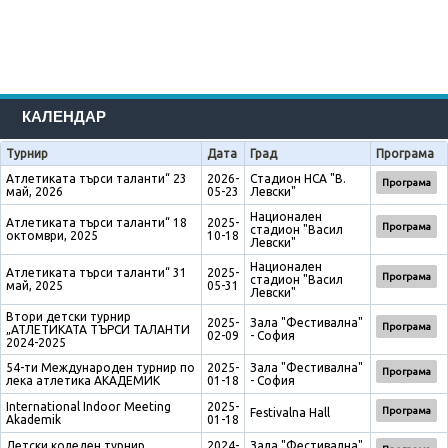
КАЛЕНДАР
Турнир
Дата
Град
Програма
Атлетиката търси таланти“ 23
2026-
Стадион НСА "В.
Програма
май, 2026
05-23
Левски"
Национален
Атлетиката търси таланти“ 18
2025-
Програма
стадион "Васил
октомври, 2025
10-18
Левски"
Национален
Атлетиката търси таланти“ 31
2025-
Програма
стадион "Васил
май, 2025
05-31
Левски"
Втори детски турнир
2025-
Зала "Фестивална"
Програма
„АТЛЕТИКАТА ТЪРСИ ТАЛАНТИ
02-09
- София
2024-2025
54-ти Международен турнир по
2025-
Зала "Фестивална"
Програма
лека атлетика АКАДЕМИК
01-18
- София
International Indoor Meeting
2025-
Програма
Festivalna Hall
Akademik
01-18
Детски коледен турнир
2024-
Зала "Фестивална"