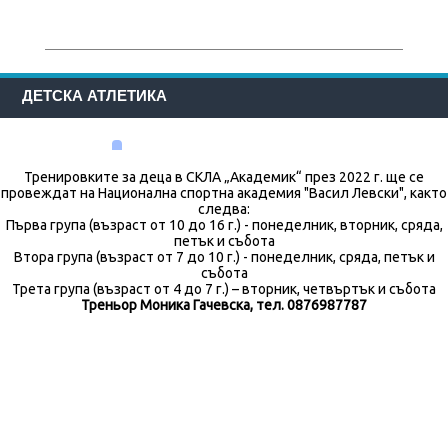
ДЕТСКА АТЛЕТИКА
Тренировките за деца в СКЛА „Академик“ през 2022 г. ще се
провеждат на Национална спортна академия "Васил Левски", както
следва:
Първа група (възраст от 10 до 16 г.) - понеделник, вторник, сряда,
петък и събота
Втора група (възраст от 7 до 10 г.) - понеделник, сряда, петък и
събота
Трета група (възраст от 4 до 7 г.) – вторник, четвъртък и събота
Треньор Моника Гачевска, тел. 0876987787