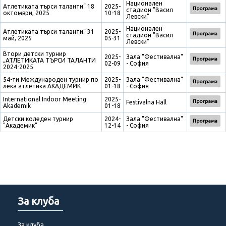
Национален
Атлетиката търси таланти“ 18
2025-
Програма
стадион "Васил
октомври, 2025
10-18
Левски"
Национален
Атлетиката търси таланти“ 31
2025-
Програма
стадион "Васил
май, 2025
05-31
Левски"
Втори детски турнир
2025-
Зала "Фестивална"
Програма
„АТЛЕТИКАТА ТЪРСИ ТАЛАНТИ
02-09
- София
2024-2025
54-ти Международен турнир по
2025-
Зала "Фестивална"
Програма
лека атлетика АКАДЕМИК
01-18
- София
International Indoor Meeting
2025-
Програма
Festivalna Hall
Akademik
01-18
Детски коледен турнир
2024-
Зала "Фестивална"
Програма
"Академик"
12-14
- София
За клуба
За клуба