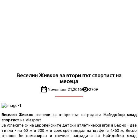
Веселин Живков за втори път спортист на
месеца
November 21,2016
2709
Веселин Живков
спечели за втори път наградата
Най-добър млад
спортист
на Viasport
За успехите си на Европейските детски атлетически игри в Бърно - две
титли - на 60 м и 300 м и сребърен медал на щафета 4х60 м, Веско
отново бе номиниран и спечели наградата за Най-добър млад