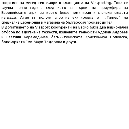
спортист за месец септември в класацията на Viasport.bg. Това се
случва точно година след като за първи път триумфира на
Европейските игри, за което беше номиниран и спечели същата
награда. Атлетът получи спортна екипировка от „Тингер” на
специална церемония в магазина на българския производител.
В допитването на Viasport конкуренти на Веско бяха два национални
отбора по вдигане на тежести, изявените тенесисти Адриан Андреев
и Светлин Керемедчиев, багминтониската Христомира Поповска,
боксьорката Еми-Мари Тодорова и други.