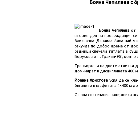
Бояна Чепилева с б
Бояна Чепилева
от 
втория ден на провеждащия се
близначка Данаила бяха най-ма
секунда по-добро време от дос
седмици спечели титлата в същ
Борукова от „Тракия-96“, която 
Треньорът и на двете атлетки
д
доминират в дисциплината 400 м 
Йоанна Христова
успя да се кла
бягането в щафетата 4х400 м до
С това състезание завършиха вс