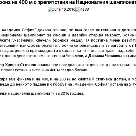
ронз на 400 м с препятствия на Националния шампиона
June 19,2016
4288
„Академик-София“ доказа отново, че има голям потенциал в дисципл
 национален шампионат за юноши и девойки старша възраст, Бояна к
лките участнички, спечели бронзов медал. Тя постигна личен резулта
егашния ѝ най-добър резултат. Бояна се реваншира и за загубата от 
ата дисциплина при младшата възраст, като я остави далеч зад себе 
е с две години по-голяма от сестри Чепилеви, а
Данаила Чепилева
остана
-р Христо Стоянов
очаква през следващата година те да разгърнат н
с препятствия, както и на 400 м гладко бягане.
сира във финала и на 400, и на 200 м, но силите й стигнаха дотам, а
веде до нейното падане и отборът на „Академик-София“ остана на 5-т
ички национални шампионати за 2016 година.