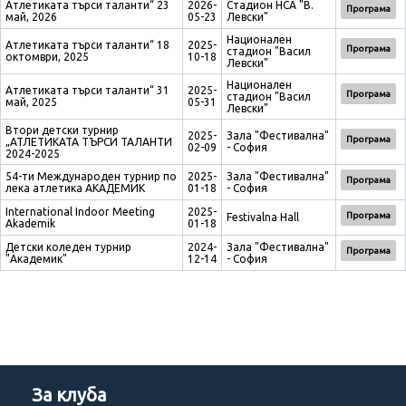
Атлетиката търси таланти“ 23
2026-
Стадион НСА "В.
Програма
май, 2026
05-23
Левски"
Национален
Атлетиката търси таланти“ 18
2025-
Програма
стадион "Васил
октомври, 2025
10-18
Левски"
Национален
Атлетиката търси таланти“ 31
2025-
Програма
стадион "Васил
май, 2025
05-31
Левски"
Втори детски турнир
2025-
Зала "Фестивална"
Програма
„АТЛЕТИКАТА ТЪРСИ ТАЛАНТИ
02-09
- София
2024-2025
54-ти Международен турнир по
2025-
Зала "Фестивална"
Програма
лека атлетика АКАДЕМИК
01-18
- София
International Indoor Meeting
2025-
Програма
Festivalna Hall
Akademik
01-18
Детски коледен турнир
2024-
Зала "Фестивална"
Програма
"Академик"
12-14
- София
За клуба