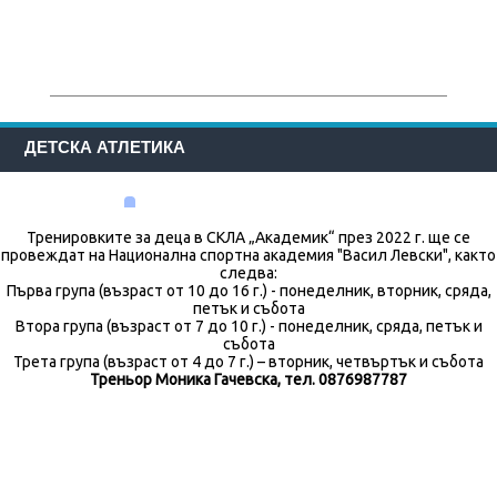
ДЕТСКА АТЛЕТИКА
Тренировките за деца в СКЛА „Академик“ през 2022 г. ще се
провеждат на Национална спортна академия "Васил Левски", както
следва:
Първа група (възраст от 10 до 16 г.) - понеделник, вторник, сряда,
петък и събота
Втора група (възраст от 7 до 10 г.) - понеделник, сряда, петък и
събота
Трета група (възраст от 4 до 7 г.) – вторник, четвъртък и събота
Треньор Моника Гачевска, тел. 0876987787