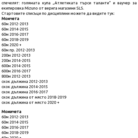
спечелят: голямата купа „Атлетиката търси таланти“ и ваучер за
екипировка Mizuno от верига магазини SLS.
Стартовите списъци по дисциплини можете да видите тук:
Момчета
60м 2012-2013
60м 2014-2015
60м 2016-2017
60м 2018-2019
60м 2020 +
60м пр. 2012-2013
200м 2012-2013
200м 2014-2015
600м 2014-2015
600м 2016-2017
800м 2012-2013
скок дължина 2012-2013
скок дължина 2014-2015
скок дължина 2016-2017
скок дължина от място 2018-2019
скок дължина от място 2020 +
Момичета
60м 2012-2013
60м 2014-2015
60м 2016-2017
60м 2018-2019
60м 2020 +