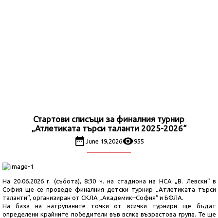
Стартови списъци за финалния турнир
„Атлетиката търси таланти 2025-2026“
June 19,2026
955
На 20.06.2026 г. (събота), 8:30 ч. на стадиона на НСА „В. Левски“ в
София ще се проведе финалния детски турнир „Атлетиката търси
таланти“, организиран от СКЛА „Академик–София“ и БФЛА.
На база на натрупаните точки от всички турнири ще бъдат
определени крайните победители във всяка възрастова група. Те ще