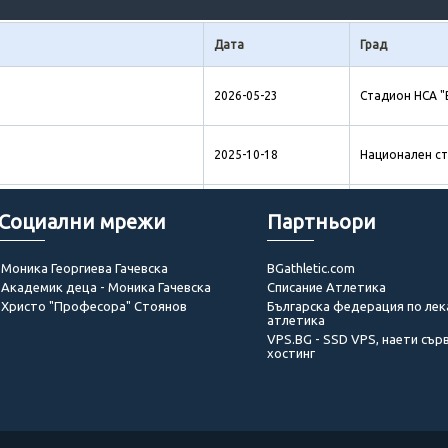
Дата
Град
2026-05-23
Стадион НСА "
2025-10-18
Национален ст
2025-05-31
Национален ст
Социални мрежи
Партньори
Моника Георгиева Гачевска
BGathletic.com
2025-02-09
Зала "Фестива
Академик деца - Моника Гачевска
Списание Атлетика
Христо "Професора" Стоянов
Българска федерация по лек
атлетика
2025-01-18
Зала "Фестива
VPS.BG - SSD VPS, наети сър
хостинг
2025-01-18
Festivalna Hall