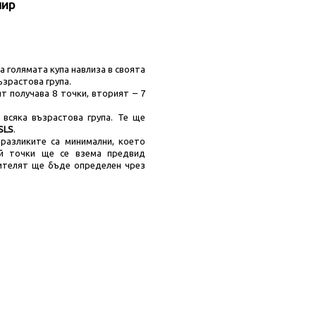
нир
 голямата купа навлиза в своята
зрастова група.
т получава 8 точки, вторият – 7
всяка възрастова група. Те ще
SLS
.
разликите са минимални, което
ой точки ще се взема предвид
дителят ще бъде определен чрез