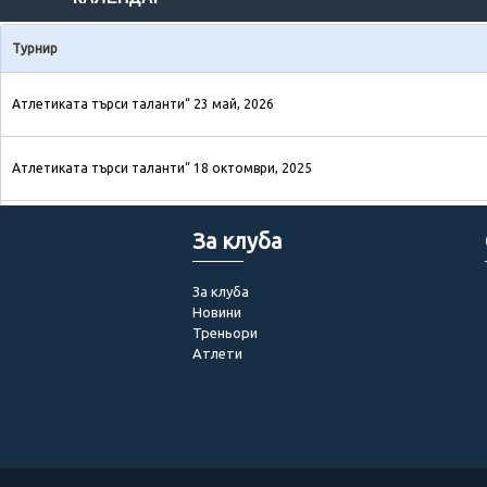
Турнир
Атлетиката търси таланти“ 23 май, 2026
Атлетиката търси таланти“ 18 октомври, 2025
Атлетиката търси таланти“ 31 май, 2025
За клуба
За клуба
Втори детски турнир „АТЛЕТИКАТА ТЪРСИ ТАЛАНТИ 2024-2025
Новини
Треньори
Атлети
54-ти Международен турнир по лека атлетика АКАДЕМИК
International Indoor Meeting Akademik