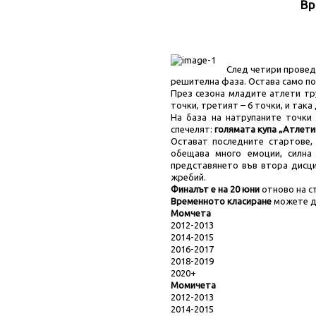
Вр
След четири проведе
решителна фаза. Остава само по
През сезона младите атлети тру
точки, третият – 6 точки, и така
На база на натрупаните точки
спечелят:
голямата купа „Атлети
Остават последните стартове,
обещава много емоции, силна
представянето във втора дисци
жребий.
Финалът е на 20 юни
отново на с
Временното класиране
можете да
Момчета
2012-2013
2014-2015
2016-2017
2018-2019
2020+
Момичета
2012-2013
2014-2015