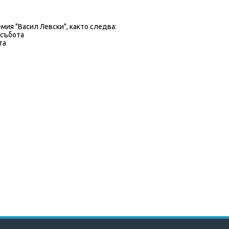
мия "Васил Левски", както следва:
 събота
та