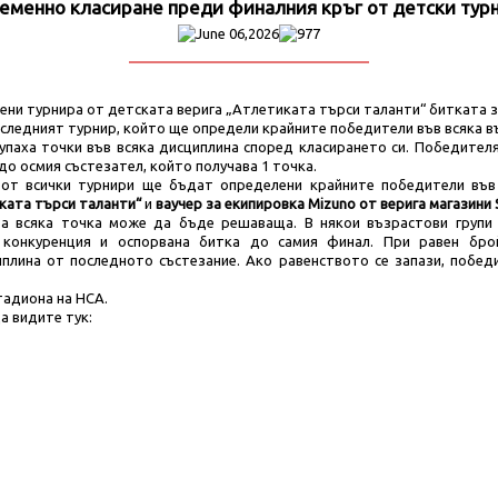
еменно класиране преди финалния кръг от детски тур
June 06,2026
977
ни турнира от детската верига „Атлетиката търси таланти“ битката за
следният турнир, който ще определи крайните победители във всяка въ
паха точки във всяка дисциплина според класирането си. Победителя
 до осмия състезател, който получава 1 точка.
 от всички турнири ще бъдат определени крайните победители във 
ката търси таланти“
и
ваучер за екипировка Mizuno от верига магазини 
 а всяка точка може да бъде решаваща. В някои възрастови групи 
 конкуренция и оспорвана битка до самия финал. При равен бр
плина от последното състезание. Ако равенството се запази, побе
тадиона на НСА.
 видите тук: