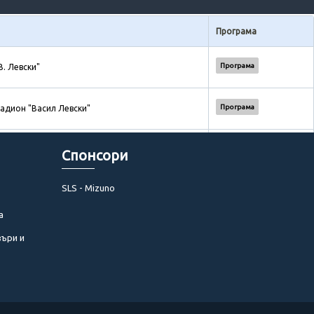
Програма
Програма
В. Левски"
Програма
адион "Васил Левски"
Програма
адион "Васил Левски"
Спонсори
SLS - Mizuno
Програма
лна" - София
а
Програма
лна" - София
въри и
Програма
Програма