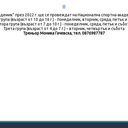
демик“ през 2022 г. ще се провеждат на Национална спортна акаде
група (възраст от 10 до 16 г.) - понеделник, вторник, сряда, петък и
тора група (възраст от 7 до 10 г.) - понеделник, сряда, петък и събо
Трета група (възраст от 4 до 7 г.) – вторник, четвъртък и събота
Треньор Моника Гачевска, тел. 0876987787