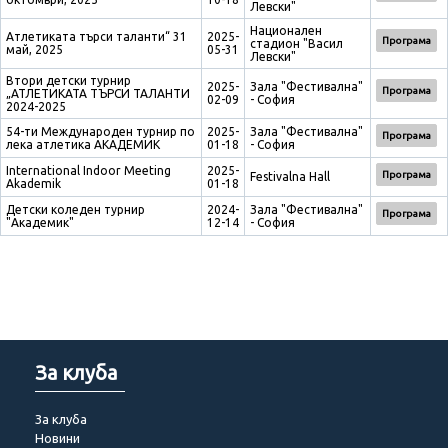
Левски"
Национален
Атлетиката търси таланти“ 31
2025-
Програма
стадион "Васил
май, 2025
05-31
Левски"
Втори детски турнир
2025-
Зала "Фестивална"
Програма
„АТЛЕТИКАТА ТЪРСИ ТАЛАНТИ
02-09
- София
2024-2025
54-ти Международен турнир по
2025-
Зала "Фестивална"
Програма
лека атлетика АКАДЕМИК
01-18
- София
International Indoor Meeting
2025-
Програма
Festivalna Hall
Akademik
01-18
Детски коледен турнир
2024-
Зала "Фестивална"
Програма
"Академик"
12-14
- София
За клуба
За клуба
Новини