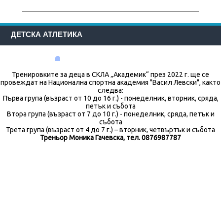
ДЕТСКА АТЛЕТИКА
Тренировките за деца в СКЛА „Академик“ през 2022 г. ще се
провеждат на Национална спортна академия "Васил Левски", както
следва:
Първа група (възраст от 10 до 16 г.) - понеделник, вторник, сряда,
петък и събота
Втора група (възраст от 7 до 10 г.) - понеделник, сряда, петък и
събота
Трета група (възраст от 4 до 7 г.) – вторник, четвъртък и събота
Треньор Моника Гачевска, тел. 0876987787