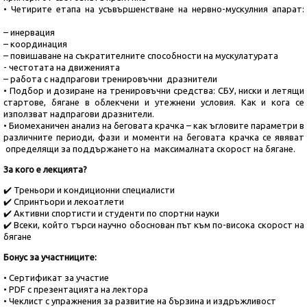
• Четирите етапа на усъвършенстване на нервно-мускулния апарат:
– инервация
– координация
– повишаване на съкратителните способности на мускулатурата
- честотата на движенията
– работа с надпрагови тренировъчни дразнители
• Подбор и дозиране на тренировъчни средства: СБУ, ниски и летящи
стартове, бягане в облекчени и утежнени условия. Как и кога се
използват надпрагови дразнители.
• Биомеханичен анализ на беговата крачка – как ъгловите параметри в
различните периоди, фази и моменти на беговата крачка се явяват
определящи за поддържането на максималната скорост на бягане.
За кого е лекцията?
✔️ Треньори и кондиционни специалисти
✔️ Спринтьори и лекоатлети
✔️ Активни спортисти и студенти по спортни науки
✔️ Всеки, който търси научно обоснован път към по-висока скорост на
бягане
Бонус за участниците:
• Сертификат за участие
• PDF с презентацията на лектора
• Чеклист с упражнения за развитие на бързина и издръжливост