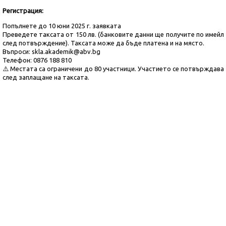
Регистрация:
Попълнете до 10 юни 2025 г.
заявката
Преведете таксата от 150 лв. (банковите данни ще получите по имейл
след потвърждение). Таксата може да бъде платена и на място.
Въпроси: skla.akademik@abv.bg
Телефон: 0876 188 810
⚠️ Местата са ограничени до 80 участници. Участието се потвърждава
след заплащане на таксата.