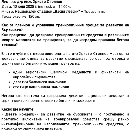
Лектор:
д-р инж. Христо Стоянов
Дата:
13 юни 2025 г.
(петък), от 14:00 ч.
Място:
Национален стадион „Васил Левски“
– Пресцентър
Такса участие: 150 лв.
Как се планира и управлява тренировъчния процес за развитие на
бързината?
Как прецизно да дозираме тренировъчните средства в различните
микро- мезоцикли на тренировка, за да изградим правилна бегова
техника?
Елате и чуйте от първо лице опита на д-р Христо Стоянов – автор на
доказана методика за развитие специалната бегова подготовка в
спринтовите бягания и успешен треньор на:
един европейски шампион, медалисти и финалисти на
европейски първенства
десетки балкански шампиони
стотици национални шампиони
Негови състезатели са направили десетки национални рекорди в
спринтовите и препятствените бягания и скоковете
Какво ще научите:
• Двете концепции за развитие на бързината – с постепенно и
поетапно включване на тренировъчни средства срещу ранно
интензифициране на използваните тренировъчните средства, с
примери от световната практика