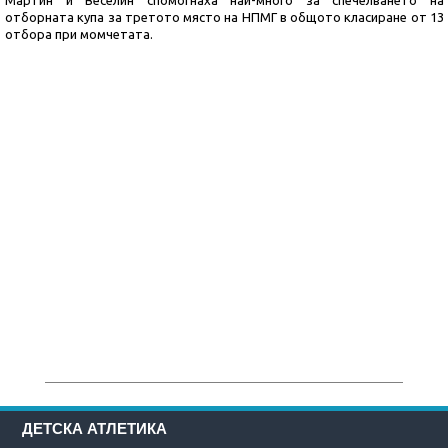
Мартин и Веселин спомогнаха най-много за спечелването на
отборната купа за третото място на НПМГ в общото класиране от 13
отбора при момчетата.
ДЕТСКА АТЛЕТИКА