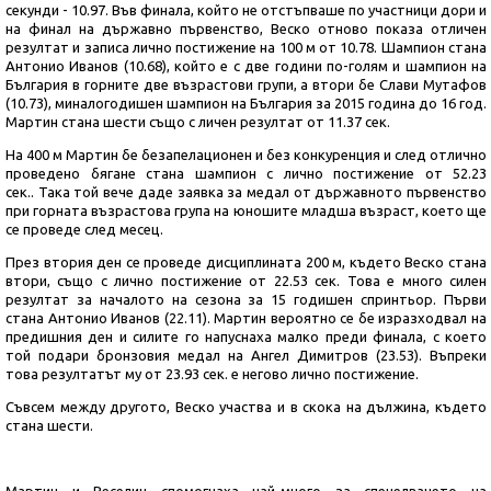
секунди - 10.97. Във финала, който не отстъпваше по участници дори и
на финал на държавно първенство, Веско отново показа отличен
резултат и записа лично постижение на 100 м от 10.78. Шампион стана
Антонио Иванов (10.68), който е с две години по-голям и шампион на
България в горните две възрастови групи, а втори бе Слави Мутафов
(10.73), миналогодишен шампион на България за 2015 година до 16 год.
Мартин стана шести също с личен резултат от 11.37 сек.
На 400 м Мартин бе безапелационен и без конкуренция и след отлично
проведено бягане стана шампион с лично постижение от 52.23
сек.. Така той вече даде заявка за медал от държавното първенство
при горната възрастова група на юношите младша възраст, което ще
се проведе след месец.
През втория ден се проведе дисциплината 200 м, където Веско стана
втори, също с лично постижение от 22.53 сек. Това е много силен
резултат за началото на сезона за 15 годишен спринтьор. Първи
стана Антонио Иванов (22.11). Мартин вероятно се бе изразходвал на
предишния ден и силите го напуснаха малко преди финала, с което
той подари бронзовия медал на Ангел Димитров (23.53). Въпреки
това резултатът му от 23.93 сек. е негово лично постижение.
Съвсем между другото, Веско участва и в скока на дължина, където
стана шести.