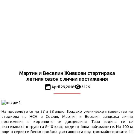
Мартин и Веселин Живкови стартираха
летния сезон с лични постижения
April 29,2016
3126
На провелото се на 27 и 28 април Градско ученическо първенство на
стадиона на НСА в София, Мартин и Веселин записаха лични
постижения в коронните си дисциплини. Тази година те се
състезаваха в групата 8-10 клас, където бяха най-малките. На 100 м
още в сериите Веско пробяга дистанцията под гросмайсторските 11