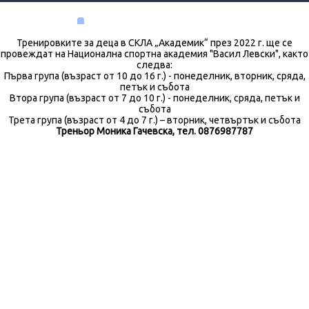
Тренировките за деца в СКЛА „Академик“ през 2022 г. ще се
провеждат на Национална спортна академия "Васил Левски", както
следва:
Първа група (възраст от 10 до 16 г.) - понеделник, вторник, сряда,
петък и събота
Втора група (възраст от 7 до 10 г.) - понеделник, сряда, петък и
събота
Трета група (възраст от 4 до 7 г.) – вторник, четвъртък и събота
Треньор Моника Гачевска, тел. 0876987787