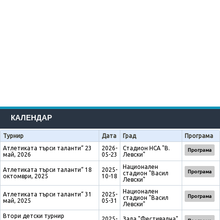
КАЛЕНДАР
Турнир
Дата
Град
Програма
Атлетиката търси таланти“ 23
2026-
Стадион НСА "В.
Програма
май, 2026
05-23
Левски"
Национален
Атлетиката търси таланти“ 18
2025-
Програма
стадион "Васил
октомври, 2025
10-18
Левски"
Национален
Атлетиката търси таланти“ 31
2025-
Програма
стадион "Васил
май, 2025
05-31
Левски"
Втори детски турнир
2025-
Зала "Фестивална"