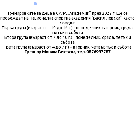
Тренировките за деца в СКЛА „Академик“ през 2022 г. ще се
провеждат на Национална спортна академия "Васил Левски", както
следва:
Първа група (възраст от 10 до 16 г.) - понеделник, вторник, сряда,
петък и събота
Втора група (възраст от 7 до 10 г.) - понеделник, сряда, петък и
събота
Трета група (възраст от 4 до 7 г.) – вторник, четвъртък и събота
Треньор Моника Гачевска, тел. 0876987787