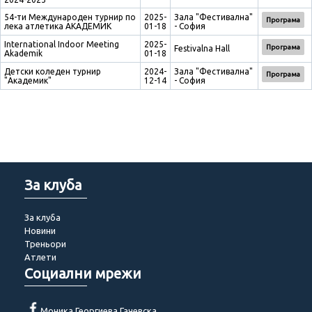
54-ти Международен турнир по
2025-
Зала "Фестивална"
Програма
лека атлетика АКАДЕМИК
01-18
- София
International Indoor Meeting
2025-
Програма
Festivalna Hall
Akademik
01-18
Детски коледен турнир
2024-
Зала "Фестивална"
Програма
"Академик"
12-14
- София
За клуба
За клуба
Новини
Треньори
Атлети
Социални мрежи
Моника Георгиева Гачевска