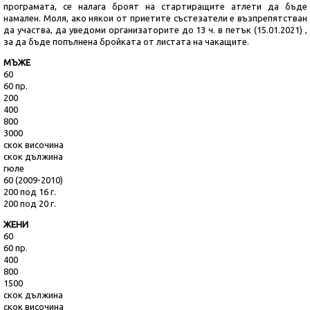
програмата, се налага броят на стартиращите атлети да бъде
намален. Моля, ако някои от приетите състезатели е възпрепятстван
да участва, да уведоми организаторите до 13 ч. в петък (15.01.2021) ,
за да бъде попълнена бройката от листата на чакащите.
МЪЖЕ
60
60 пр.
200
400
800
3000
скок височина
скок дължина
гюле
60 (2009-2010)
200 под 16 г.
200 под 20 г.
ЖЕНИ
60
60 пр.
400
800
1500
скок дължина
скок височина