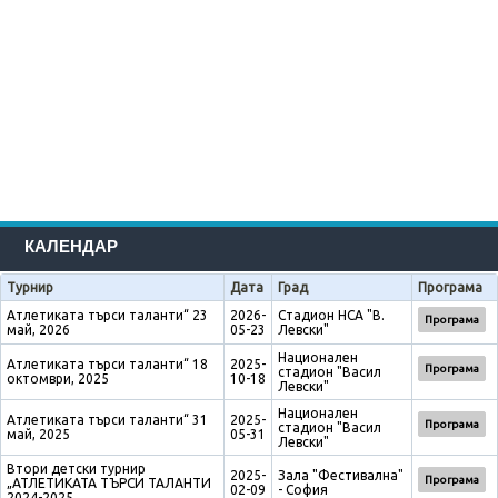
КАЛЕНДАР
Турнир
Дата
Град
Програма
Атлетиката търси таланти“ 23
2026-
Стадион НСА "В.
Програма
май, 2026
05-23
Левски"
Национален
Атлетиката търси таланти“ 18
2025-
Програма
стадион "Васил
октомври, 2025
10-18
Левски"
Национален
Атлетиката търси таланти“ 31
2025-
Програма
стадион "Васил
май, 2025
05-31
Левски"
Втори детски турнир
2025-
Зала "Фестивална"
Програма
„АТЛЕТИКАТА ТЪРСИ ТАЛАНТИ
02-09
- София
2024-2025