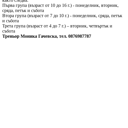
както следва:
Първа група (възраст от 10 до 16 г.) - понеделник, вторник,
сряда, петък и събота
Втора група (възраст от 7 до 10 г.) - понеделник, сряда, петък
и събота
Трета група (възраст от 4 до 7 г.) – вторник, четвъртък и
събота
Треньор Моника Гачевска, тел. 0876987787