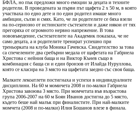
БФЛА, но пък предложи много емоции за децата и техните
родители. В проведената за първи път щафета 2 х 50 м, в която
участваха по едно дете и по един родител имаше много
амбиции, сълзи и смях. Като, че ли родителите се бяха взели
на по-сериозно от истинските състезатели и даже някои от тях
прегоряха от огромното нервно напрежение. В това
нововъведение, състезателите на Академик показаха, че не
само децата, а и родителите тренират успешно при
треньорката на клуба Моника Гачевска. Свидетелство за това
са спечелените два сребърни медала от щафетата на Габриела
Христова с нейния баща и на Виктор Кънев също в
комбинация с баща си и един бронзов от Илайда Нуруллова,
която се класира на 3 място на щафетата заедно със своя баща.
Малките лекоатлети постигнаха и успехи в индивидуалните
дисциплини. На 60 м момичета 2008 и по-малки Габриела
Христова завоюва 3 място. При момчетата във възрастова
група 2006-2007 на 60 м Боян Иванов достигна до 5 място,
където беше най малък при финалистите. При най-малките
момчета (2008 и по-малки) Илия Бошанов влезе в финала.