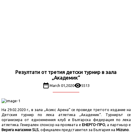
Резултати от третия детски турнир в зала
„Академик“
March 01,2020
5513
На 29.02.2020 г., в зала „Асикс Арена“ се проведе третото издание на
Детския турнир по лека атлетика „Академик“. Турнирът се
организира от едноименния клуб и Българска федерация по лека
атлетика. Генерален спонсор на проявата е
ЕНЕРГО-ПРО
, а партньор е
Верига магазини SLS
, официален представител за България на
Mizuno
.