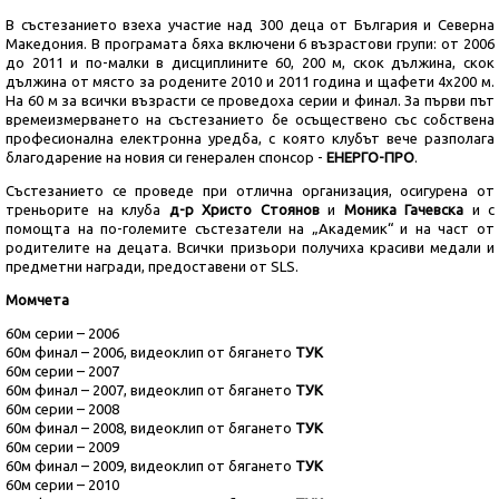
В състезанието взеха участие над 300 деца от България и Северна
Македония. В програмата бяха включени 6 възрастови групи: от 2006
до 2011 и по-малки в дисциплините 60, 200 м, скок дължина, скок
дължина от място за родените 2010 и 2011 година и щафети 4х200 м.
На 60 м за всички възрасти се проведоха серии и финал. За първи път
времеизмерването на състезанието бе осъществено със собствена
професионална електронна уредба, с която клубът вече разполага
благодарение на новия си генерален спонсор -
ЕНЕРГО-ПРО
.
Състезанието се проведе при отлична организация, осигурена от
треньорите на клуба
д-р Христо Стоянов
и
Моника Гачевска
и с
помощта на по-големите състезатели на „Академик“ и на част от
родителите на децата. Всички призьори получиха красиви медали и
предметни награди, предоставени от SLS.
Момчета
60м серии – 2006
60м финал – 2006
, видеоклип от бягането
ТУК
60м серии – 2007
60м финал – 2007
, видеоклип от бягането
ТУК
60м серии – 2008
60м финал – 2008
, видеоклип от бягането
ТУК
60м серии – 2009
60м финал – 2009
, видеоклип от бягането
ТУК
60м серии – 2010