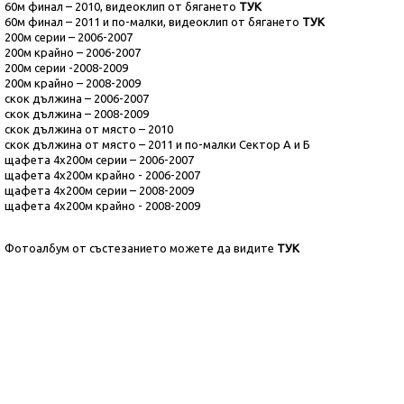
60м финал – 2010
, видеоклип от бягането
ТУК
60м финал – 2011 и по-малки
, видеоклип от бягането
ТУК
200м серии – 2006-2007
200м крайно – 2006-2007
200м серии -2008-2009
200м крайно – 2008-2009
скок дължина – 2006-2007
скок дължина – 2008-2009
скок дължина от място – 2010
скок дължина от място – 2011 и по-малки Сектор А и Б
щафета 4х200м серии – 2006-2007
щафета 4х200м крайно - 2006-2007
щафета 4х200м серии – 2008-2009
щафета 4х200м крайно - 2008-2009
Фотоалбум от състезанието можете да видите
ТУК