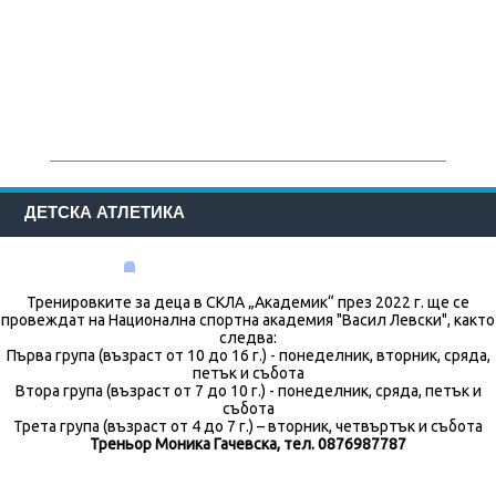
ДЕТСКА АТЛЕТИКА
Тренировките за деца в СКЛА „Академик“ през 2022 г. ще се
провеждат на Национална спортна академия "Васил Левски", както
следва:
Първа група (възраст от 10 до 16 г.) - понеделник, вторник, сряда,
петък и събота
Втора група (възраст от 7 до 10 г.) - понеделник, сряда, петък и
събота
Трета група (възраст от 4 до 7 г.) – вторник, четвъртък и събота
Треньор Моника Гачевска, тел. 0876987787