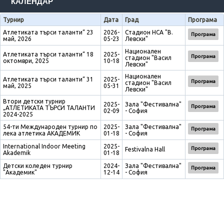
КАЛЕНДАР
Турнир
Дата
Град
Програма
Атлетиката търси таланти“ 23
2026-
Стадион НСА "В.
Програма
май, 2026
05-23
Левски"
Национален
Атлетиката търси таланти“ 18
2025-
Програма
стадион "Васил
октомври, 2025
10-18
Левски"
Национален
Атлетиката търси таланти“ 31
2025-
Програма
стадион "Васил
май, 2025
05-31
Левски"
Втори детски турнир
2025-
Зала "Фестивална"
Програма
„АТЛЕТИКАТА ТЪРСИ ТАЛАНТИ
02-09
- София
2024-2025
54-ти Международен турнир по
2025-
Зала "Фестивална"
Програма
лека атлетика АКАДЕМИК
01-18
- София
International Indoor Meeting
2025-
Програма
Festivalna Hall
Akademik
01-18
Детски коледен турнир
2024-
Зала "Фестивална"
Програма
"Академик"
12-14
- София