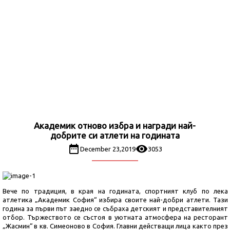
Академик отново избра и награди най-
добрите си атлети на годината
December 23,2019
3053
Вече по традиция, в края на годината, спортният клуб по лека
атлетика „Академик София“ избира своите най-добри атлети. Тази
година за първи път заедно се събраха детският и представителният
отбор. Тържеството се състоя в уютната атмосфера на ресторант
„Жасмин“ в кв. Симеоново в София. Главни действащи лица както през