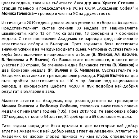
цялата година, така и на събитието бяха
д-р инж. Христо Стоянов
–
старши треньор и председател на УС на СКЛА „Академик София“ и
Моника Гачевска
– треньор и член на УС на дружеството.
Изтичащата 2019 година донесе много успехи за отбора на Академик.
Представителният състав спечели 33 медала от Националните
шампионати, като 13 от тях са златни, 13 сребърни и 7 бронзови
медала. С тези постижения Академик се нарежда сред най-силните
атлетически отбори в България. През годината бяха постигнати
значими успехи и на международната сцена. Четирима състезатели на
клуба бяха включени в националните отбори (
В. Живков
,
Ал. Василев
,
Б. Чепилева
и
Р. Вълчев
). От Балканските шампионати, в които вече
участват 20 страни, бе спечелена една балканска титла (
В. Живков
) и
два бронзови медала (
Р. Вълчев
и
Б. Чепилева
). Състезателите на
Академик поставиха и три национални рекорда.
Радин Вълчев
на два
пъти пробяга разстоянието на 110 м пр. бягане под националния
рекорд, а юношеската щафета 4х200 м пък подобри най-добрия
резултат в България в зала.
Малките атлети на Академик, под ръководството на треньорите
Моника Гачевска
и
Любомир Любенов,
спечелиха значително повече
медали от миналата година (135). През 2019 год. те завоюваха общо
207 медала, от които 54 златни, 84 сребърни и 69 бронзови медала.
Тази година наградите бяха връчени в две категории: най-добър
атлет на Академик и най-добър млад атлет на Академик. Атлетът на
Академик бе избран според приноса му към клуба, определен по