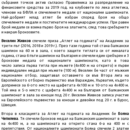
събрания точков актив съгласно Правилника за разпределение на
финансовите средства за 2019 год. на клубовете по лека атлетика,
членове на БФЛA и спечелените медали от национални шампионати.
Най-добрият млад атлет бе избран според броя на общо
спечелените медали и постигнатите международни успехи. При равен
брой медали се взима първо броя на златните, след това сребърните
и накрая бронзовите.
Веселин Живков
спечели приза „Атлет на годината“ на Академик за
трети път (2016, 2018 и 2019 г.). През тази година той стана балкански
шампион на 60 м в зала, с което защити титлата си от миналата
година, стана 6 пъти шампион на България и спечели един сребърен и 3
бронзови медала от националите шампионати, като в това
число записа първа титла при мъжете (4х400 м на открито) и първи
индивидуален медал при мъжете (100 м). Веселин бе част от мъжкия
национален отбор, защитавал оставането си във Втора лига на
Европейското отборно първенство във Вараждин, Хърватия, където
допринесе за 6-ото място на щафетата 4х100 м и 10-ото на 4х400 м.
Той има и 5-о място с щафета 4х400 м на България от Балканския
шампионат в зала за юноши под 20 г. Веселин Живков записа участие
на Европейското първенство за юноши и девойки под 20 г. в Бурос,
Швеция.
Втора в класацията за Атлет на годината на Академик бе
Бояна
Чепилева
. Тя спечели бронзов медал на Балканския шампионат в зала
на 4х400 м, а на шампионата на открито стана 6-а на 400 м с
препятствия. От националните шампионати Бояна спечели 2 златни