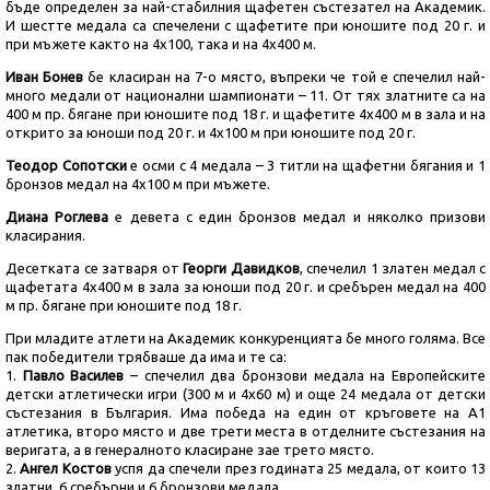
бъде определен за най-стабилния щафетен състезател на Академик.
И шестте медала са спечелени с щафетите при юношите под 20 г. и
при мъжете както на 4х100, така и на 4х400 м.
Иван Бонев
бе класиран на 7-о място, въпреки че той е спечелил най-
много медали от национални шампионати – 11. От тях златните са на
400 м пр. бягане при юношите под 18 г. и щафетите 4х400 м в зала и на
открито за юноши под 20 г. и 4х100 м при юношите под 20 г.
Теодор Сопотски
е осми с 4 медала – 3 титли на щафетни бягания и 1
бронзов медал на 4х100 м при мъжете.
Диана Роглева
е девета с един бронзов медал и няколко призови
класирания.
Десетката се затваря от
Георги Давидков
, спечелил 1 златен медал с
щафетата 4х400 м в зала за юноши под 20 г. и сребърен медал на 400
м пр. бягане при юношите под 18 г.
При младите атлети на Академик конкуренцията бе много голяма. Все
пак победители трябваше да има и те са:
1.
Павло Василев
– спечелил два бронзови медала на Европейските
детски атлетически игри (300 м и 4х60 м) и още 24 медала от детски
състезания в България. Има победа на един от кръговете на А1
атлетика, второ място и две трети места в отделните състезания на
веригата, а в генералното класиране зае трето място.
2.
Ангел Костов
успя да спечели през годината 25 медала, от които 13
златни, 6 сребърни и 6 бронзови медала.