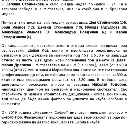
3.
Евгения Стоименова
е само с един медал по-малко – 24. Тя е
записала победа в 7 състезания, има 14 сребърни и 3 бронзови
медала.
По-нататък в десетката по медали се наредиха:
Дея Стоименова
(24),
Боян Иванов
(12),
Дейвид Стоименов
(10),
Иляйда Нуруллова
(8),
Александра Иванова
(8),
Александър Бояджиев
(6) и
Карин
Семерджиева
(6).
От следващия състезателен сезон в отбора влизат четирима нови
състезатели.
Дейзи Иса
, която е настоящата рекордьорка на
България в скок дължина за момичета под 16 г. с 6.30 м се завръща
отново на писта. Две други нови попълнения при дамите са
Дева-
Мария Драгиева
– състезателка на 400 м (59,98 сек.), 800 м (2:19.63) и
1500 м (4:50.77 мин. в зала) и
Мария Влахова
, която не се е състезавала
професионално до сега, но е бягала в аматьорски състезания на 800 м,
където има неофициален резултат от 2:20 мин. В отбора, след
двегодишно прекъсване, отново се завръща
Николай Тодоров
,
многократен шампион на България и национален състезател. Със
стабилните си изяви в спринтовите дисциплини и опита, който има,
той може да бъде важен фактор за успехите на клуба, особено в
щафетите.
От 2019 година „Академик София“ има своя генерален спонсор –
Енерго-Про
. Финансовата подкрепа ще даде възможност за още по-
сериозно развие на детско-юношеската школа в клуба.