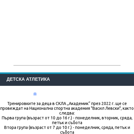
ДЕТСКА АТЛЕТИКА
Тренировките за деца в СКЛА „Академик“ през 2022 г. ще се
провеждат на Национална спортна академия "Васил Левски", както
следва:
Първа група (възраст от 10 до 16 г.) - понеделник, вторник, сряда,
петък и събота
Втора група (възраст от 7 до 10 г.) - понеделник, сряда, петък и
събота