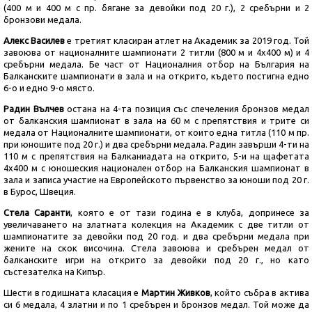
(400 м и 400 м с пр. бягане за девойки под 20 г.), 2 сребърни и 2
бронзови медала.
Алекс Василев
е третият класиран атлет на Академик за 2019 год. Той
завоюва от националните шампионати 2 титли (800 м и 4х400 м) и 4
сребърни медала. Бе част от Националния отбор на България на
Балканските шампионати в зала и на открито, където постигна едно
6-о и едно 9-о място.
Радин Вълчев
остана на 4-та позиция със спечеления бронзов медал
от балканския шампионат в зала на 60 м с препятствия и трите си
медала от Националните шампионати, от които една титла (110 м пр.
при юношите под 20 г.) и два сребърни медала. Радин завърши 4-ти на
110 м с препятствия на Балканиадата на открито, 5-и на щафетата
4х400 м с юношеския национален отбор на Балканския шампионат в
зала и записа участие на Европейското първенство за юноши под 20 г.
в Бурос, Швеция.
Стела Саранти
, която е от тази година е в клуба, допринесе за
увеличаването на златната колекция на Академик с две титли от
шампионатите за девойки под 20 год. и два сребърни медала при
жените на скок височина. Стела завоюва и сребърен медал от
балканските игри на открито за девойки под 20 г., но като
състезателка на Кипър.
Шести в годишната класация е
Мартин Живков
, който събра в актива
си 6 медала, 4 златни и по 1 сребърен и бронзов медал. Той може да