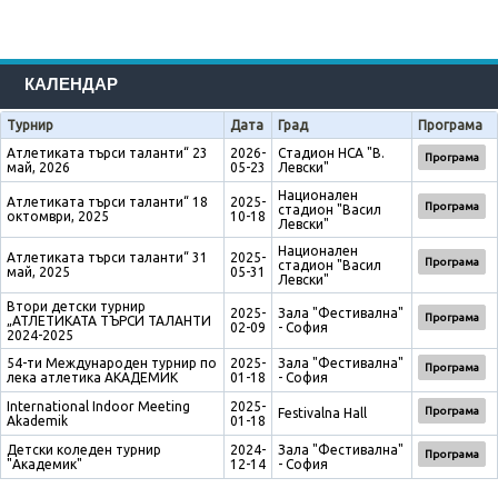
КАЛЕНДАР
Турнир
Дата
Град
Програма
Атлетиката търси таланти“ 23
2026-
Стадион НСА "В.
Програма
май, 2026
05-23
Левски"
Национален
Атлетиката търси таланти“ 18
2025-
Програма
стадион "Васил
октомври, 2025
10-18
Левски"
Национален
Атлетиката търси таланти“ 31
2025-
Програма
стадион "Васил
май, 2025
05-31
Левски"
Втори детски турнир
2025-
Зала "Фестивална"
Програма
„АТЛЕТИКАТА ТЪРСИ ТАЛАНТИ
02-09
- София
2024-2025
54-ти Международен турнир по
2025-
Зала "Фестивална"
Програма
лека атлетика АКАДЕМИК
01-18
- София
International Indoor Meeting
2025-
Програма
Festivalna Hall
Akademik
01-18
Детски коледен турнир
2024-
Зала "Фестивална"
Програма
"Академик"
12-14
- София