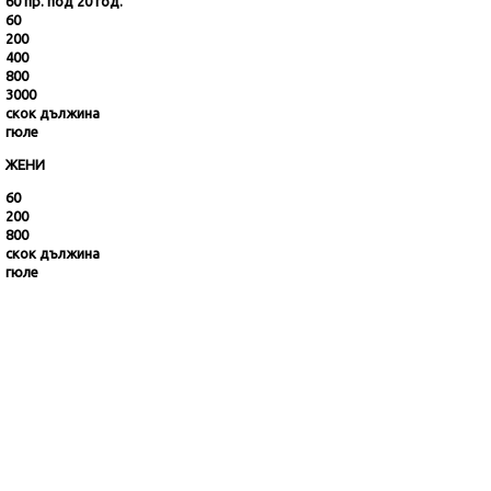
60 пр. под 20 год.
60
200
400
800
3000
скок дължина
гюле
ЖЕНИ
60
200
800
скок дължина
гюле