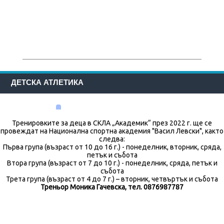
ДЕТСКА АТЛЕТИКА
Тренировките за деца в СКЛА „Академик“ през 2022 г. ще се
провеждат на Национална спортна академия "Васил Левски", както
следва:
Първа група (възраст от 10 до 16 г.) - понеделник, вторник, сряда,
петък и събота
Втора група (възраст от 7 до 10 г.) - понеделник, сряда, петък и
събота
Трета група (възраст от 4 до 7 г.) – вторник, четвъртък и събота
Треньор Моника Гачевска, тел. 0876987787