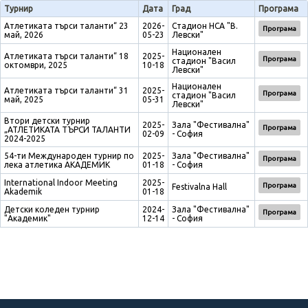
Турнир
Дата
Град
Програма
Атлетиката търси таланти“ 23
2026-
Стадион НСА "В.
Програма
май, 2026
05-23
Левски"
Национален
Атлетиката търси таланти“ 18
2025-
Програма
стадион "Васил
октомври, 2025
10-18
Левски"
Национален
Атлетиката търси таланти“ 31
2025-
Програма
стадион "Васил
май, 2025
05-31
Левски"
Втори детски турнир
2025-
Зала "Фестивална"
Програма
„АТЛЕТИКАТА ТЪРСИ ТАЛАНТИ
02-09
- София
2024-2025
54-ти Международен турнир по
2025-
Зала "Фестивална"
Програма
лека атлетика АКАДЕМИК
01-18
- София
International Indoor Meeting
2025-
Програма
Festivalna Hall
Akademik
01-18
Детски коледен турнир
2024-
Зала "Фестивална"
Програма
"Академик"
12-14
- София