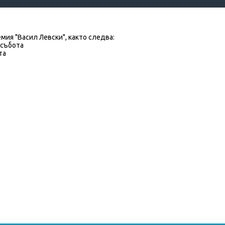
мия "Васил Левски", както следва:
 събота
та