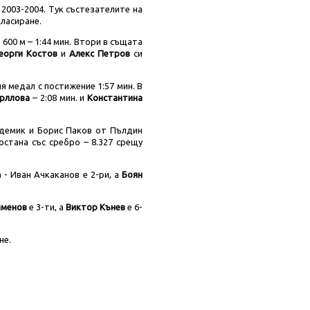
 2003-2004. Тук състезателите на
класиране.
600 м – 1:44 мин. Втори в същата
Георги Костов
и
Алекс Петров
си
я медал с постижение 1:57 мин. В
рллова
– 2:08 мин. и
Константина
демик и Борис Паков от Пълдин
стана със сребро – 8.327 срещу
- Иван Ачкаканов е 2-ри, а
Боян
именов
е 3-ти, а
Виктор Кънев
е 6-
не.