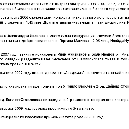
 се състезаваха атлетите от възрастова група 2008, 2007, 2006, 2005 и
ечелиха 5 медала и в генералното класиране имаше 5 атлети с призово 
ата група 2006 спечели шампионската титла с много силен резултат на 
ев
с резултат 1:46 мин. Другите двама участници в тази дисциплина
00 м
Александра Иванова
, в много силна конкуренция, спечели бронзови
участнички с добро представяне:
Гергана Манчева
- 2:06 мин.,
Иляйда Ну
 2007 год., вечните конкуренти
Иван Ачкаканов
и
Боян Иванов
от Ака
ато хилядни разделиха Иван Ачкаканов от шампионската титла и той о
тана трети с 8.876 сек.
мчета 2007 год. имаше двама от „Академик“ на почетната стълбичка 
ното класиране имаше трима в топ 6.
Павло Василев
е 2-ри,
Дейвид Сто
год.
Евгения Стоименова
се нареди на 2-ро място в генералното класира
ъзраст 2009 год. извоюва престижното 3-то място.
а генералното класиране при момичетата родени 2010 год.