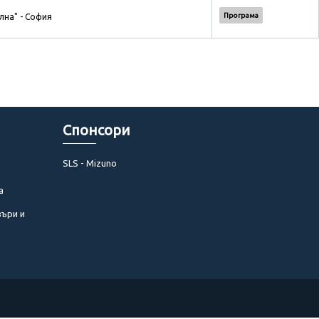
Програма
лна" - София
Спонсори
SLS - Mizuno
а
въри и