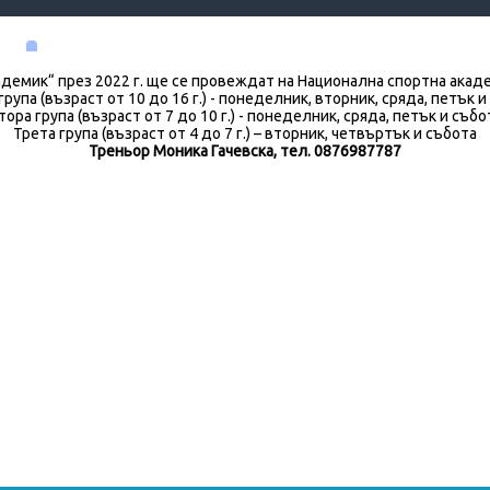
демик“ през 2022 г. ще се провеждат на Национална спортна акаде
група (възраст от 10 до 16 г.) - понеделник, вторник, сряда, петък и
тора група (възраст от 7 до 10 г.) - понеделник, сряда, петък и събо
Трета група (възраст от 4 до 7 г.) – вторник, четвъртък и събота
Треньор Моника Гачевска, тел. 0876987787