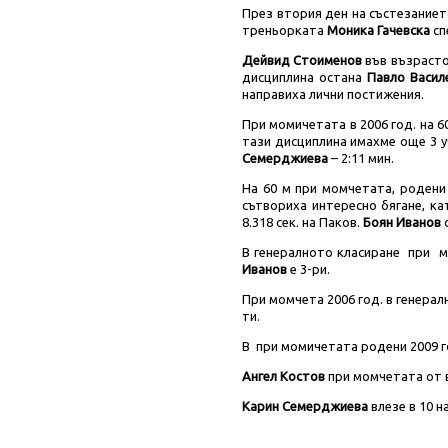
През втория ден на състезанието
треньорката
Моника Гачевска
сп
Дейвид Стоименов
във възрастов
дисциплина остана
Павло Васил
направиха лични постижения.
При момичетата в 2006 год. на 6
тази дисциплина имахме още 3 
Семерджиева
– 2:11 мин.
На 60 м при момчетата, родени
сътвориха интересно бягане, к
8.318 сек. на Паков.
Боян Иванов
с
В генералното класиране при мо
Иванов
е 3-ри.
При момчета 2006 год. в генерал
ти.
В при момичетата родени 2009 
Ангел Костов
при момчетата от в
Карин Семерджиева
влезе в 10 н