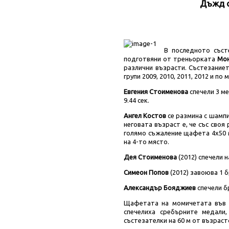
Дъжд о
В последното съст
подготвяни от треньорката
Мон
различни възрасти. Състезание
групи 2009, 2010, 2011, 2012 и по 
Евгения Стоименова
спечели 3 ме
9.44 сек.
Ангел Костов
се размина с шампио
неговата възраст е, че със своя 
голямо съжаление щафета 4х50 
на 4-то място.
Дея Стоименова
(2012) спечели н
Симеон Попов
(2012) завоюва 1 б
Александър Бояджиев
спечели бр
Щафетата на момичетата във 
спечелиха сребърните медали
състезателки на 60 м от възраст