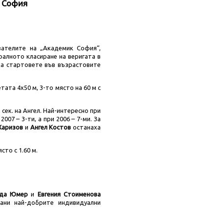
к София
зателите на „Академик София“,
ралното класиране на веригата в
ха стартовете във възрастовите
тата 4х50 м, 3-то място на 60 м с
 сек. на Ангел. Най-интересно при
007 – 3-ти, а при 2006 – 7-ми. За
Харизов
и
Ангел Костов
останаха
сто с 1.60 м.
да Юмер
и
Евгения Стоименова
ани най-добрите индивидуални