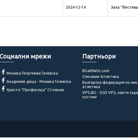
2024-12-14
Зала "Фестива
Социални мрежи
Партньори
BGathletic.com
Моника Георгиева Гачевска
Списание Атлетика
Академик деца - Моника Гачевска
Българска федерация по лек
атлетика
Христо "Професора" Стоянов
VPS.BG - SSD VPS, наети сър
хостинг