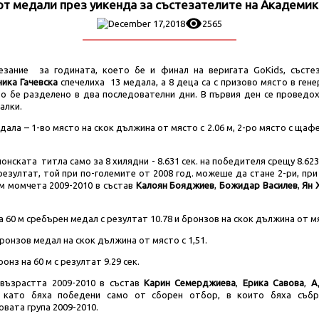
т медали през уикенда за състезателите на Академи
December 17,2018
2565
езание за годината, което бе и финал на веригата GoKids, състе
ика Гачевска
спечелиха 13 медала, а 8 деца са с призово място в гене
то бе разделено в два последователни дни. В първия ден се проведо
малки.
дала – 1-во място на скок дължина от място с 2.06 м, 2-ро място с щафе
нската титла само за 8 хилядни - 8.631 сек. на победителя срещу 8.623
резултат, той при по-големите от 2008 год. можеше да стане 2-ри, при 2
м момчета 2009-2010 в състав
Калоян Бояджиев
,
Божидар Василев
,
Ян 
а 60 м сребърен медал с резултат 10.78 и бронзов на скок дължина от мя
ронзов медал на скок дължина от място с 1,51.
онз на 60 м с резултат 9.29 сек.
възрастта 2009-2010 в състав
Карин Семерджиева
,
Ерика Савова
,
А
, като бяха победени само от сборен отбор, в които бяха събр
овата група 2009-2010.