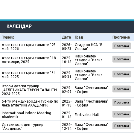
КАЛЕНДАР
Турнир
Дата
Град
Програма
Атлетиката търси таланти“ 23
2026-
Стадион НСА "В.
Програма
май, 2026
05-23
Левски"
Национален
Атлетиката търси таланти“ 18
2025-
Програма
стадион "Васил
октомври, 2025
10-18
Левски"
Национален
Атлетиката търси таланти“ 31
2025-
Програма
стадион "Васил
май, 2025
05-31
Левски"
Втори детски турнир
2025-
Зала "Фестивална"
Програма
„АТЛЕТИКАТА ТЪРСИ ТАЛАНТИ
02-09
- София
2024-2025
54-ти Международен турнир по
2025-
Зала "Фестивална"
Програма
лека атлетика АКАДЕМИК
01-18
- София
International Indoor Meeting
2025-
Програма
Festivalna Hall
Akademik
01-18
Детски коледен турнир
2024-
Зала "Фестивална"
Програма
"Академик"
12-14
- София