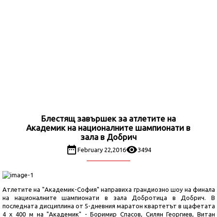
Блестящ завършек за атлетите на
Академик на националните шампионати в
зала в Добрич
February 22,2016
3494
Атлетите на "Академик-София" направиха грандиозно шоу на финала
на националните шампионати в зала Добротица в Добрич. В
последната дисциплина от 5-дневния маратон квартетът в щафетата
4 х 400 м на "Академик" - Боримир Спасов, Силян Георгиев, Витан