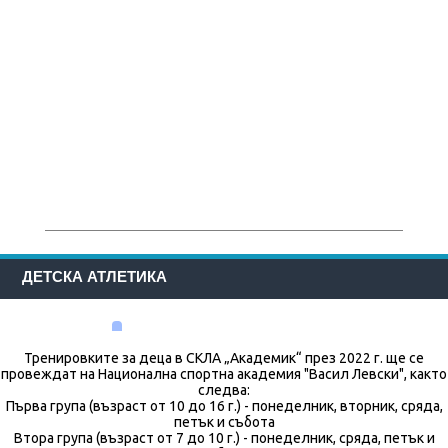
ДЕТСКА АТЛЕТИКА
Тренировките за деца в СКЛА „Академик“ през 2022 г. ще се
провеждат на Национална спортна академия "Васил Левски", както
следва:
Първа група (възраст от 10 до 16 г.) - понеделник, вторник, сряда,
петък и събота
Втора група (възраст от 7 до 10 г.) - понеделник, сряда, петък и