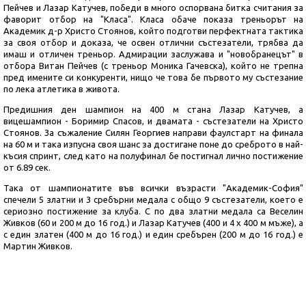
Пейчев и Лазар Катучев, победи в много оспорвана битка считания за
фаворит отбор на "Класа". Класа обаче показа треньорът на
Академик д-р Христо Стоянов, който подготви перфектната тактика
за своя отбор и доказа, че освен отлични състезатели, трябва да
имаш и отличен треньор. Адмирации заслужава и "новобранецът" в
отбора Витан Пейчев (с треньор Моника Гачевска), който не трепна
пред имените си конкуренти, нищо че това бе първото му състезание
по лека атлетика в живота.
Предишния ден шампион на 400 м стана Лазар Катучев, а
вицешампион - Боримир Спасов, и двамата - състезатели на Христо
Стоянов. За съжаление Силян Георгиев направи фаулстарт на финала
на 60 м и така изпусна своя шанс за достигане поне до среброто в най-
късия спринт, след като на полуфинал бе постигнал лично постижение
от 6.89 сек.
Така от шампионатите във всички възрасти "Академик-София"
спечели 5 златни и 3 сребърни медала с общо 9 състезатели, което е
сериозно постижение за клуба. С по два златни медала са Веселин
Живков (60 и 200 м до 16 год.) и Лазар Катучев (400 и 4 х 400 м мъже), а
с един златен (400 м до 16 год.) и един сребърен (200 м до 16 год.) е
Мартин Живков.