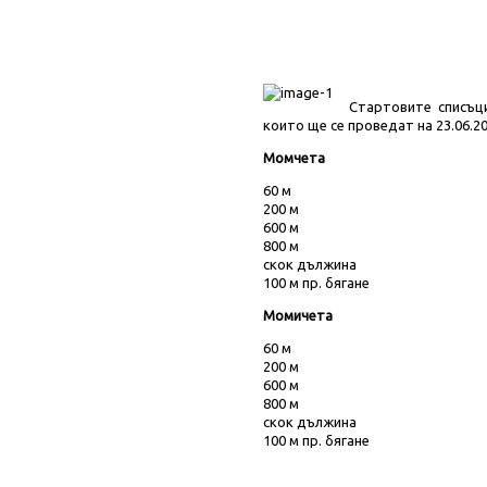
Стартовите списъци
които ще се проведат на 23.06.2
Момчета
60 м
200 м
600 м
800 м
скок дължина
100 м пр. бягане
Момичета
60 м
200 м
600 м
800 м
скок дължина
100 м пр. бягане