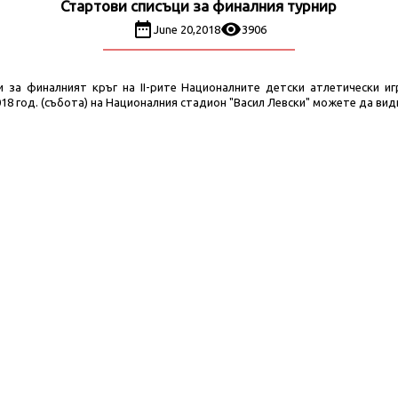
Стартови списъци за финалния турнир
June 20,2018
3906
 за финалният кръг на II-рите Националните детски атлетически иг
018 год. (събота) на Националния стадион "Васил Левски" можете да вид