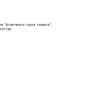
ри "Атлетиката търси таланти",
ите тук: