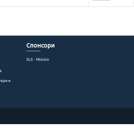
Спонсори
SLS - Mizuno
а
въри и