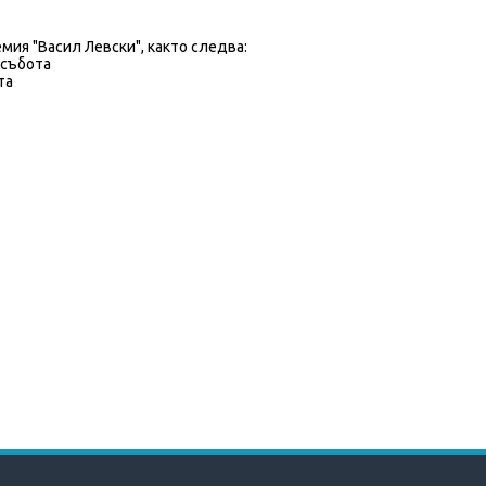
мия "Васил Левски", както следва:
 събота
та