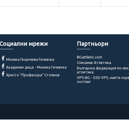
Социални мрежи
Партньори
BGathletic.com
Моника Георгиева Гачевска
Списание Атлетика
Академик деца - Моника Гачевска
Българска федерация по лек
атлетика
Христо "Професора" Стоянов
VPS.BG - SSD VPS, наети сър
хостинг
© 2014 - 2022 Akademik-bg. Всички права запазени!