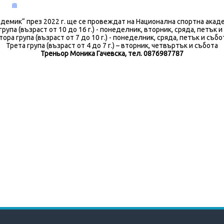
демик“ през 2022 г. ще се провеждат на Национална спортна акаде
група (възраст от 10 до 16 г.) - понеделник, вторник, сряда, петък и
тора група (възраст от 7 до 10 г.) - понеделник, сряда, петък и събо
Трета група (възраст от 4 до 7 г.) – вторник, четвъртък и събота
Треньор Моника Гачевска, тел. 0876987787