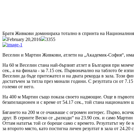
Братя Живкови доминираха тотално в спринта на Националния 
February 20,2016
3355
Веселин и Мартин Живкови, атлети на „Академик-София“, има
На 60 м Веселин стана най-бързият атлет в България при момчет
сек., а на финала - за 7.15 сек. Първоначално на таблото бе изп
Веселин да бъде притежател и на двата рекорда в зала. Този фин
достатъчен за титла през минали години. С резултата си от 7.1
големи от него.
На 400 м Мартин също показа своето надмощие. Още в първото бя
безапелационен и с време от 54.17 сек., той стана национален
Бягането на 200 м се очакваше с огромен интерес. Първо, всичк
друг. В сериите Веско се „разходи“ на 23.90 сек. и само Марти
Оттам нататък той се бореше само с времето. Резултатът му бе м
за второто място, като постигна личен резултат в зала от 24.20 се