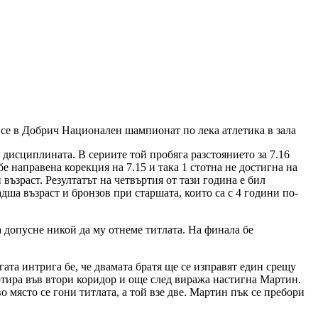
е в Добрич Национален шампионат по лека атлетика в зала
 дисциплината. В сериите той пробяга разстоянието за 7.16
 бе направена корекция на 7.15 и така 1 стотна не достигна на
възраст. Резултатът на четвъртия от тази година е бил
дша възраст и бронзов при старшата, които са с 4 години по-
да допусне никой да му отнеме титлата. На финала бе
гата интрига бе, че двамата братя ще се изправят един срещу
тартира във втори коридор и още след виража настигна Мартин.
о място се гони титлата, а той взе две. Мартин пък се пребори