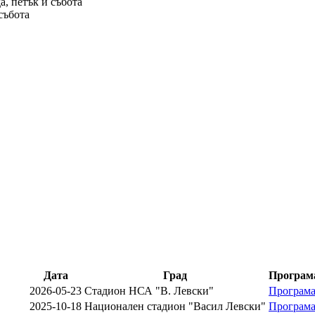
да, петък и събота
 събота
Дата
Град
Програм
2026-05-23
Стадион НСА "В. Левски"
Програм
2025-10-18
Национален стадион "Васил Левски"
Програм