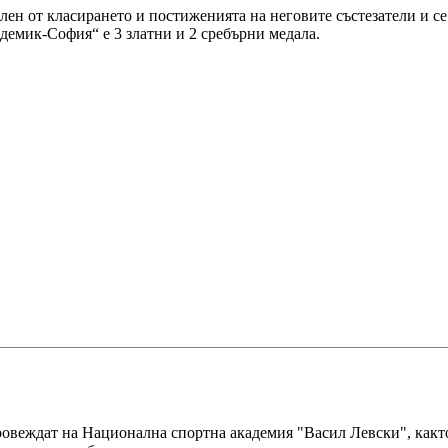
лен от класирането и постиженията на неговите състезатели и се
емик-София“ е 3 златни и 2 сребърни медала.
ровеждат на Национална спортна академия "Васил Левски", както