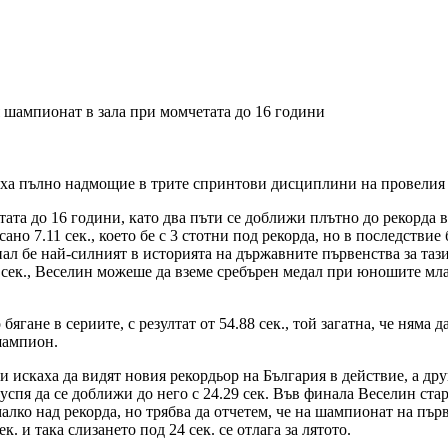
шампионат в зала при момчетата до 16 години
ха пълно надмощие в трите спринтови дисциплини на провелия с
ата до 16 години, като два пъти се доближи плътно до рекорда в
исано 7.11 сек., което бе с 3 стотни под рекорда, но в последствие
ал бе най-силният в историята на държавните първенства за тази 
5 сек., Веселин можеше да вземе сребърен медал при юношите мла
гане в сериите, с резултат от 54.88 сек., той загатна, че няма 
 шампион.
и искаха да видят новия рекордьор на България в действие, а дру
н успя да се доближи до него с 24.29 сек. Във финала Веселин с
алко над рекорда, но трябва да отчетем, че на шампионат на първ
к. и така слизането под 24 сек. се отлага за лятото.