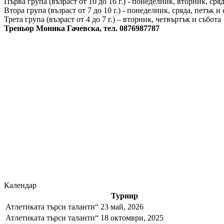
Първа група (възраст от 10 до 16 г.) - понеделник, вторник, сря
Втора група (възраст от 7 до 10 г.) - понеделник, сряда, петък и
Трета група (възраст от 4 до 7 г.) – вторник, четвъртък и събота
Треньор Моника Гачевска, тел. 0876987787
Календар
Турнир
Атлетиката търси таланти“ 23 май, 2026
Атлетиката търси таланти“ 18 октомври, 2025