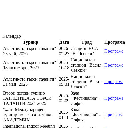
Календар
Турнир
Дата
Град
Програма
Атлетиката търси таланти“
2026-
Стадион НСА
Програма
23 май, 2026
05-23
"В. Левски"
Национален
Атлетиката търси таланти“
2025-
стадион "Васил
Програма
18 октомври, 2025
10-18
Левски"
Национален
Атлетиката търси таланти“
2025-
стадион "Васил
Програма
31 май, 2025
05-31
Левски"
Втори детски турнир
Зала
2025-
„АТЛЕТИКАТА ТЪРСИ
"Фестивална" -
Програма
02-09
ТАЛАНТИ 2024-2025
София
54-ти Международен
Зала
2025-
турнир по лека атлетика
"Фестивална" -
Програма
01-18
АКАДЕМИК
София
International Indoor Meeting
2025-