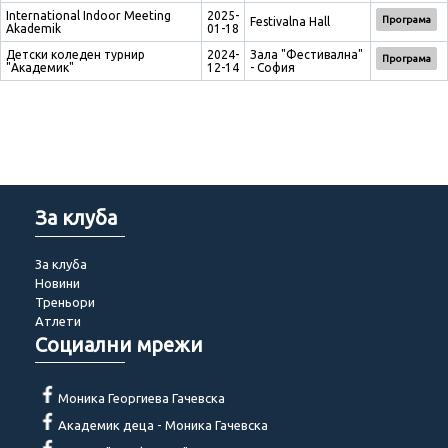
International Indoor Meeting
2025-
Програма
Festivalna Hall
Akademik
01-18
Детски коледен турнир
2024-
Зала "Фестивална"
Програма
"Академик"
12-14
- София
За клуба
За клуба
Новини
Треньори
Атлети
Социални мрежи
Моника Георгиева Гачевска
Академик деца - Моника Гачевска