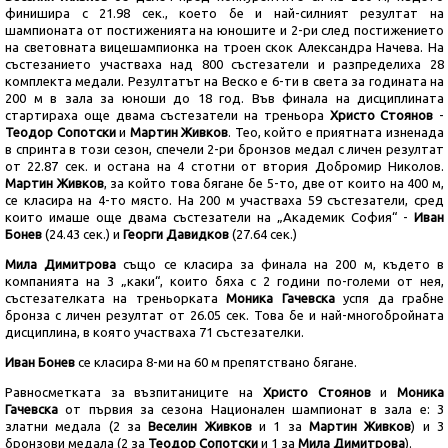
финишира с 21.98 сек., което бе и най-силният резултат на
шампионата от постиженията на юношите и 2-ри след постижението
на световната вицешампионка на троен скок Александра Начева. На
състезанието участваха над 800 състезатели и разпределиха 28
комплекта медали. Резултатът на Веско е 6-ти в света за годината на
200 м в зала за юноши до 18 год. Във финала на дисциплината
стартираха още двама състезатели на треньора
Христо Стоянов
-
Теодор Сопотски
и
Мартин Живков
. Тео, който е приятната изненада
в спринта в този сезон, спечели 2-ри бронзов медал с личен резултат
от 22.87 сек. и остана на 4 стотни от втория Добромир Николов.
Мартин Живков
, за който това бягане бе 5-то, две от които на 400 м,
се класира на 4-то място. На 200 м участваха 59 състезатели, сред
които имаше още двама състезатели на „Академик София“ -
Иван
Бонев
(24.43 сек.) и
Георги Давидков
(27.64 сек.)
Мила Димитрова
също се класира за финала на 200 м, където в
компанията на 3 „каки“, които бяха с 2 години по-големи от нея,
състезателката на треньорката
Моника Гачевска
успя да грабне
бронза с личен резултат от 26.05 сек. Това бе и най-многобройната
дисциплина, в която участваха 71 състезателки.
Иван Бонев
се класира 8-ми на 60 м препятствано бягане.
Равносметката за възпитаниците на
Христо Стоянов
и
Моника
Гачевска
от първия за сезона Национален шампионат в зала е: 3
златни медала (2 за
Веселин Живков
и 1 за
Мартин Живков
) и 3
бронзови медала (2 за
Теодор Сопотски
и 1 за
Мила Димитрова
).