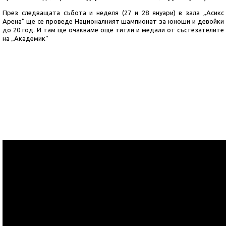
През следващата събота и неделя (27 и 28 януари) в зала „Асикс
Арена“ ще се проведе Националният шампионат за юноши и девойки
до 20 год. И там ще очакваме още титли и медали от състезателите
на „Академик“