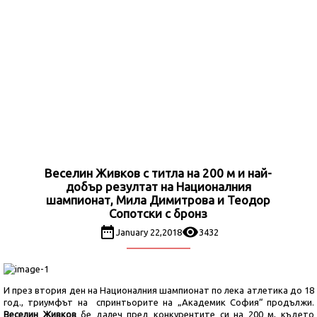
Веселин Живков с титла на 200 м и най-
добър резултат на Националния
шампионат, Мила Димитрова и Теодор
Сопотски с бронз
January 22,2018
3432
И през втория ден на Националния шампионат по лека атлетика до 18
год., триумфът на спринтьорите на „Академик София“ продължи.
Веселин Живков
бе далеч пред конкурентите си на 200 м, където