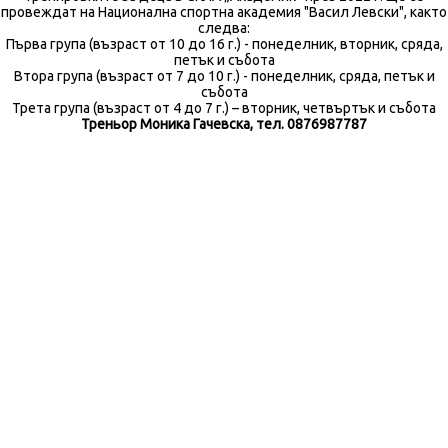
провеждат на Национална спортна академия "Васил Левски", както
следва:
Първа група (възраст от 10 до 16 г.) - понеделник, вторник, сряда,
петък и събота
Втора група (възраст от 7 до 10 г.) - понеделник, сряда, петък и
събота
Трета група (възраст от 4 до 7 г.) – вторник, четвъртък и събота
Треньор Моника Гачевска, тел. 0876987787