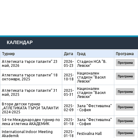
КАЛЕНДАР
Турнир
Дата
Град
Програма
Атлетиката търси таланти“ 23
2026-
Стадион НСА "В.
Програма
май, 2026
05-23
Левски"
Национален
Атлетиката търси таланти“ 18
2025-
Програма
стадион "Васил
октомври, 2025
10-18
Левски"
Национален
Атлетиката търси таланти“ 31
2025-
Програма
стадион "Васил
май, 2025
05-31
Левски"
Втори детски турнир
2025-
Зала "Фестивална"
Програма
„АТЛЕТИКАТА ТЪРСИ ТАЛАНТИ
02-09
- София
2024-2025
54-ти Международен турнир по
2025-
Зала "Фестивална"
Програма
лека атлетика АКАДЕМИК
01-18
- София
International Indoor Meeting
2025-
Програма
Festivalna Hall
Akademik
01-18