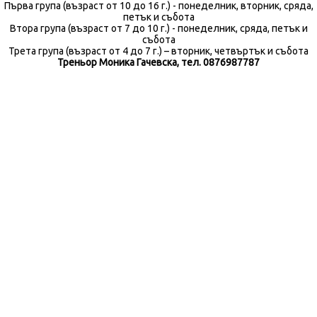
Първа група (възраст от 10 до 16 г.) - понеделник, вторник, сряда,
петък и събота
Втора група (възраст от 7 до 10 г.) - понеделник, сряда, петък и
събота
Трета група (възраст от 4 до 7 г.) – вторник, четвъртък и събота
Треньор Моника Гачевска, тел. 0876987787