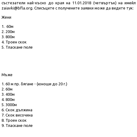
състезатели най-късно до края на 11.01.2018 (четвъртък) на имейл
zaiavki@bfla.org. Списъците с получените заявки може да видите тук:
Жени
1. 60м
2. 200м
3. 800м
4. Троен скок
5. Тласкане гюле
Мъже
1. 60 м пр. бягане - (юноши до 20 г.)
2. 60м
3. 400м
4. 800м
5. 3000м
6. Скок дължина
7. Скок височина
8. Троен скок
9. Тласкане гюле