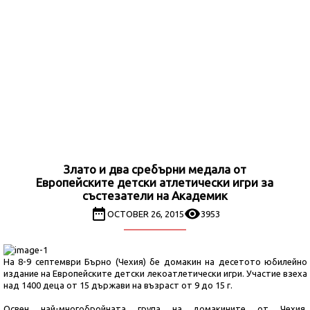
Злато и два сребърни медала от
Европейските детски атлетически игри за
състезатели на Академик
OCTOBER 26, 2015
3953
На 8-9 септември Бърно (Чехия) бе домакин на десетото юбилейно
издание на Европейските детски лекоатлетически игри. Участие взеха
над 1400 деца от 15 държави на възраст от 9 до 15 г.
Освен най-многобройната група на домакините от Чехия,