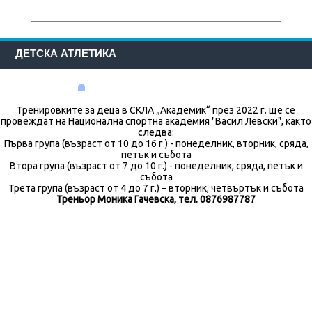
ДЕТСКА АТЛЕТИКА
Тренировките за деца в СКЛА „Академик“ през 2022 г. ще се
провеждат на Национална спортна академия "Васил Левски", както
следва:
Първа група (възраст от 10 до 16 г.) - понеделник, вторник, сряда,
петък и събота
Втора група (възраст от 7 до 10 г.) - понеделник, сряда, петък и
събота
Трета група (възраст от 4 до 7 г.) – вторник, четвъртък и събота
Треньор Моника Гачевска, тел. 0876987787