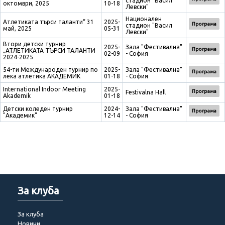
стадион "Васил
октомври, 2025
10-18
Левски"
Национален
Атлетиката търси таланти“ 31
2025-
Програма
стадион "Васил
май, 2025
05-31
Левски"
Втори детски турнир
2025-
Зала "Фестивална"
Програма
„АТЛЕТИКАТА ТЪРСИ ТАЛАНТИ
02-09
- София
2024-2025
54-ти Международен турнир по
2025-
Зала "Фестивална"
Програма
лека атлетика АКАДЕМИК
01-18
- София
International Indoor Meeting
2025-
Програма
Festivalna Hall
Akademik
01-18
Детски коледен турнир
2024-
Зала "Фестивална"
Програма
"Академик"
12-14
- София
За клуба
За клуба
Новини