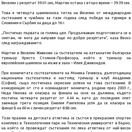
Веселин с резултат 39.01 сек, Мартин остана с второ време – 39.39 сек.
Това е четвърта шампионска титла на Веселин от международни
състезания в чужбина за тази година след победи на турнири в
Словения и Сърбия за деца до 16 г.
„Постигнах първата си голяма цел. Продължавам подготовката си и
смятам, че мога да направя още по-добри резултати“, каза Веско
след награждаването.
Мартин и Веселин Живкови са състезатели на изтъкнатия български
треньор Христо Стоянов-Професора, който е треньор на
европейския шампион за мъже в зала – Илия Дживондов.
При момичетата състезателките на Моника Гачевска, дългогодишна
национална състезателка и настоящ треньор в клуб Академик
(София), също постигнаха сериозни успехи на това състезание. В
конкуренция от сто и осемнадесет момичета, родени през 2003 г.,
Неда Ненова се класира за финала на скок на дължина, където
постигна четвърти резултат от 4.44 м, като до последния опит
заемаше трета позиция. Емилия Рангелова успя да се класира за
финал Б на 60 м с личен резултат 8.86 сек.
Този празник на детската атлетика се състоя в прекрасния спортен
комплекс в Технологичния парк на Техническия университет в Бърно,
на който се провеждат състезания по лека атлетика от най-висок