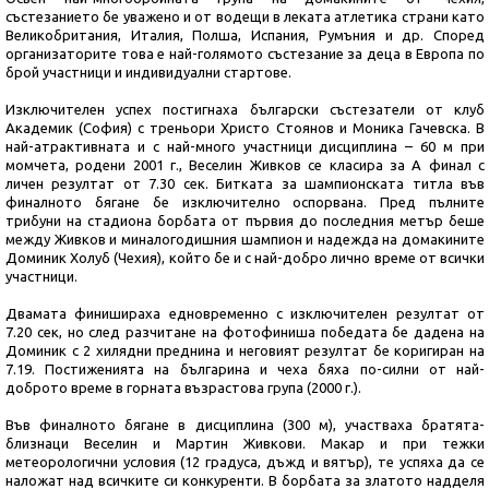
състезанието бе уважено и от водещи в леката атлетика страни като
Великобритания, Италия, Полша, Испания, Румъния и др. Според
организаторите това е най-голямото състезание за деца в Европа по
брой участници и индивидуални стартове.
Изключителен успех постигнаха български състезатели от клуб
Академик (София) с треньори Христо Стоянов и Моника Гачевска. В
най-атрактивната и с най-много участници дисциплина – 60 м при
момчета, родени 2001 г., Веселин Живков се класира за А финал с
личен резултат от 7.30 сек. Битката за шампионската титла във
финалното бягане бе изключително оспорвана. Пред пълните
трибуни на стадиона борбата от първия до последния метър беше
между Живков и миналогодишния шампион и надежда на домакините
Доминик Холуб (Чехия), който бе и с най-добро лично време от всички
участници.
Двамата финишираха едновременно с изключителен резултат от
7.20 сек, но след разчитане на фотофиниша победата бе дадена на
Доминик с 2 хилядни преднина и неговият резултат бе коригиран на
7.19. Постиженията на българина и чеха бяха по-силни от най-
доброто време в горната възрастова група (2000 г.).
Във финалното бягане в дисциплина (300 м), участваха братята-
близнаци Веселин и Мартин Живкови. Макар и при тежки
метеорологични условия (12 градуса, дъжд и вятър), те успяха да се
наложат над всичките си конкуренти. В борбата за златото надделя