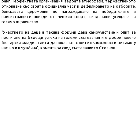
ранг. Перфектната организация, ведрата атмосфера, тържественото
откриване със своята официална част и дефилирането на отборите,
бляскавата церемония по награждаване на победителите и
присъстващите звезди от чешкия спорт, създаваше усещане за
голямо първенство.
"Участието на деца в такива форуми дава самочувствие и опит за
постигане на бъдещи успехи на големи състезания и е добре повече
български млади атлети да показват своите възможности не само у
нас, но и в чужбина", коментира след състезанието Стоянов.