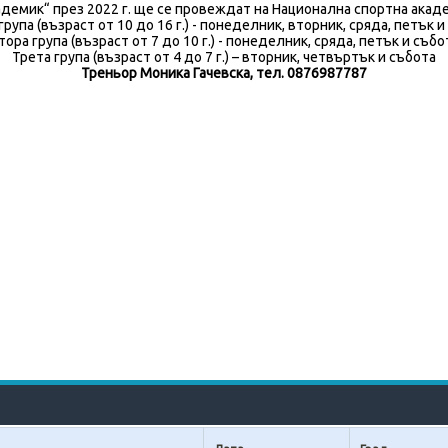
демик“ през 2022 г. ще се провеждат на Национална спортна акаде
група (възраст от 10 до 16 г.) - понеделник, вторник, сряда, петък и
тора група (възраст от 7 до 10 г.) - понеделник, сряда, петък и събо
Трета група (възраст от 4 до 7 г.) – вторник, четвъртък и събота
Треньор Моника Гачевска, тел. 0876987787