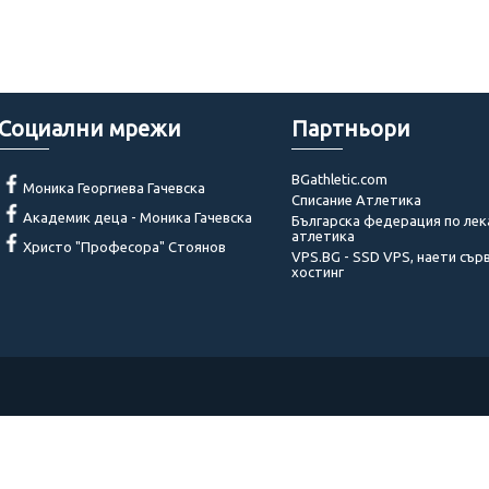
Социални мрежи
Партньори
BGathletic.com
Моника Георгиева Гачевска
Списание Атлетика
Академик деца - Моника Гачевска
Българска федерация по лек
атлетика
Христо "Професора" Стоянов
VPS.BG - SSD VPS, наети сър
хостинг
© 2014 - 2022 Akademik-bg. Всички права запазени!
[
Администраторски панел
]