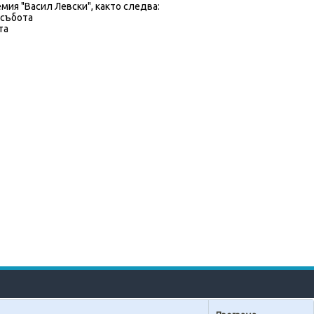
мия "Васил Левски", както следва:
 събота
та