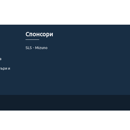
Спонсори
SLS - Mizuno
а
въри и