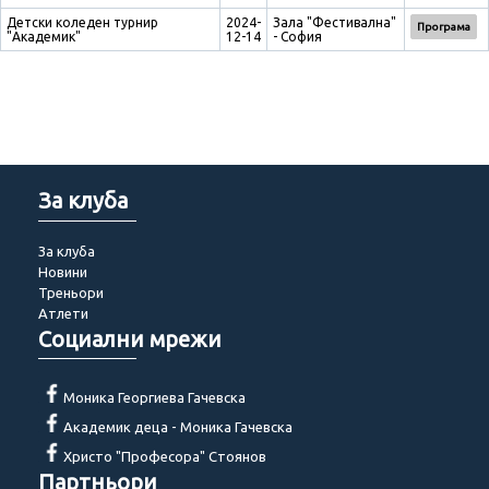
Детски коледен турнир
2024-
Зала "Фестивална"
Програма
"Академик"
12-14
- София
За клуба
За клуба
Новини
Треньори
Атлети
Социални мрежи
Моника Георгиева Гачевска
Академик деца - Моника Гачевска
Христо "Професора" Стоянов
Партньори