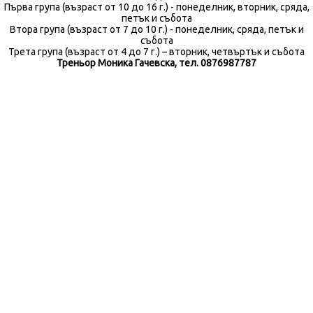
Първа група (възраст от 10 до 16 г.) - понеделник, вторник, сряда,
петък и събота
Втора група (възраст от 7 до 10 г.) - понеделник, сряда, петък и
събота
Трета група (възраст от 4 до 7 г.) – вторник, четвъртък и събота
Треньор Моника Гачевска, тел. 0876987787