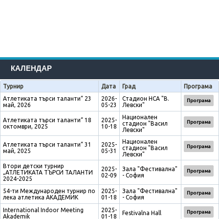
КАЛЕНДАР
Турнир
Дата
Град
Програма
Атлетиката търси таланти“ 23
2026-
Стадион НСА "В.
Програма
май, 2026
05-23
Левски"
Национален
Атлетиката търси таланти“ 18
2025-
Програма
стадион "Васил
октомври, 2025
10-18
Левски"
Национален
Атлетиката търси таланти“ 31
2025-
Програма
стадион "Васил
май, 2025
05-31
Левски"
Втори детски турнир
2025-
Зала "Фестивална"
Програма
„АТЛЕТИКАТА ТЪРСИ ТАЛАНТИ
02-09
- София
2024-2025
54-ти Международен турнир по
2025-
Зала "Фестивална"
Програма
лека атлетика АКАДЕМИК
01-18
- София
International Indoor Meeting
2025-
Програма
Festivalna Hall
Akademik
01-18