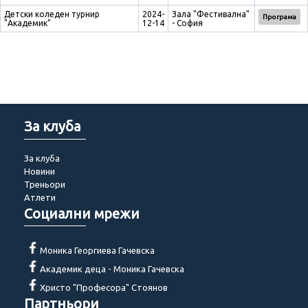
Детски коледен турнир
2024-
Зала "Фестивална"
Програма
"Академик"
12-14
- София
За клуба
За клуба
Новини
Треньори
Атлети
Социални мрежи
Моника Георгиева Гачевска
Академик деца - Моника Гачевска
Христо "Професора" Стоянов
Партньори