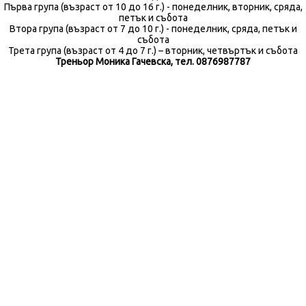
Първа група (възраст от 10 до 16 г.) - понеделник, вторник, сряда,
петък и събота
Втора група (възраст от 7 до 10 г.) - понеделник, сряда, петък и
събота
Трета група (възраст от 4 до 7 г.) – вторник, четвъртък и събота
Треньор Моника Гачевска, тел. 0876987787