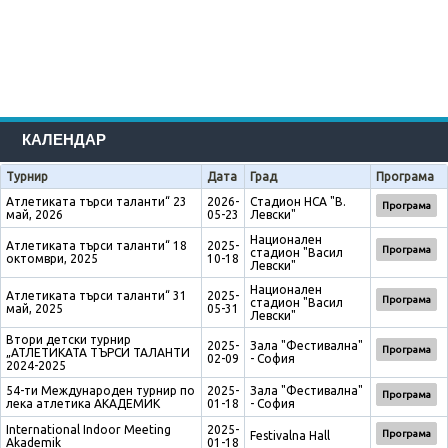
КАЛЕНДАР
Турнир
Дата
Град
Програма
Атлетиката търси таланти“ 23
2026-
Стадион НСА "В.
Програма
май, 2026
05-23
Левски"
Национален
Атлетиката търси таланти“ 18
2025-
Програма
стадион "Васил
октомври, 2025
10-18
Левски"
Национален
Атлетиката търси таланти“ 31
2025-
Програма
стадион "Васил
май, 2025
05-31
Левски"
Втори детски турнир
2025-
Зала "Фестивална"
Програма
„АТЛЕТИКАТА ТЪРСИ ТАЛАНТИ
02-09
- София
2024-2025
54-ти Международен турнир по
2025-
Зала "Фестивална"
Програма
лека атлетика АКАДЕМИК
01-18
- София
International Indoor Meeting
2025-
Програма
Festivalna Hall
Akademik
01-18