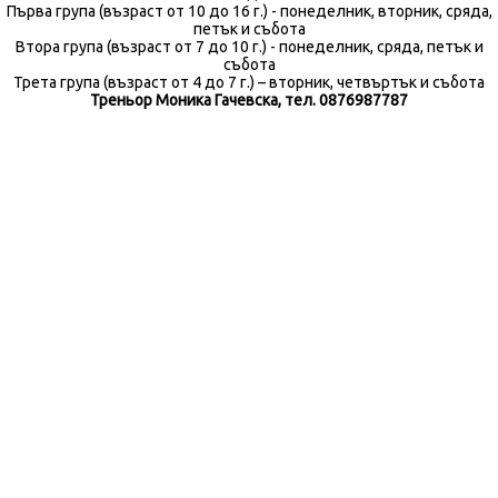
Първа група (възраст от 10 до 16 г.) - понеделник, вторник, сряда,
петък и събота
Втора група (възраст от 7 до 10 г.) - понеделник, сряда, петък и
събота
Трета група (възраст от 4 до 7 г.) – вторник, четвъртък и събота
Треньор Моника Гачевска, тел. 0876987787