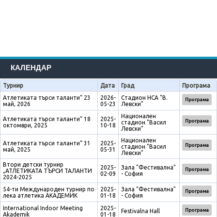
КАЛЕНДАР
Турнир
Дата
Град
Програма
Атлетиката търси таланти“ 23
2026-
Стадион НСА "В.
Програма
май, 2026
05-23
Левски"
Национален
Атлетиката търси таланти“ 18
2025-
Програма
стадион "Васил
октомври, 2025
10-18
Левски"
Национален
Атлетиката търси таланти“ 31
2025-
Програма
стадион "Васил
май, 2025
05-31
Левски"
Втори детски турнир
2025-
Зала "Фестивална"
Програма
„АТЛЕТИКАТА ТЪРСИ ТАЛАНТИ
02-09
- София
2024-2025
54-ти Международен турнир по
2025-
Зала "Фестивална"
Програма
лека атлетика АКАДЕМИК
01-18
- София
International Indoor Meeting
2025-
Програма
Festivalna Hall
Akademik
01-18