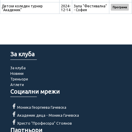
Детски коледен турнир
2024-
Зала "Фестивална"
Програма
"Академик"
12-14
- София
За клуба
За клуба
Новини
Треньори
Атлети
Социални мрежи
Моника Георгиева Гачевска
Академик деца - Моника Гачевска
Христо "Професора" Стоянов
Партньори